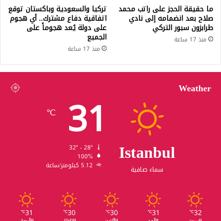
ما حقيقة الحجز على راتب محمد
تركيا والسعودية وباكستان توقع
صلاح بعد انضمامه إلى نادي
اتفاقية دفاع مشترك.. أي هجوم
طرابزون سبور التركي
على دولة يُعد هجوماً على
الجميع
منذ 17 ساعة
منذ 17 ساعة
Weather
31
℃
Istanbul
32º - 28º
100%
5.12 كيلومتر/ساعة
سماء صافية
31
30
30
31
32
℃
℃
℃
℃
℃