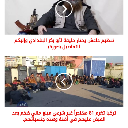
خليفة
لأبو
بكر
البغدادي
وإليكم
التفاصيل
تنظيم داعش يختار خليفة لأبو بكر البغدادي وإليكم
(صورة)
التفاصيل (صورة)
تركيا
تغرم
81
مهاجراً
غير
شرعي
مبلغ
مالي
ضخم
تركيا تغرم 81 مهاجراً غير شرعي مبلغ مالي ضخم بعد
بعد
القبض
القبض عليهم في أضنة وهذه جنسياتهم.
عليهم