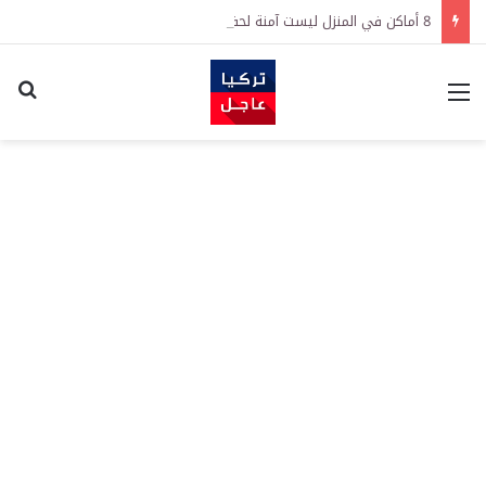
8 أماكن في المنزل ليست آمنة لحفظ النقود
القائمة
اكت