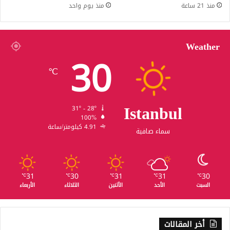
منذ 21 ساعة
منذ يوم واحد
Weather
30
℃
Istanbul
31º - 28º
100%
4.91 كيلومتر/ساعة
سماء صافية
31
30
31
31
30
℃
℃
℃
℃
℃
السبت
الأحد
الأثنين
الثلاثاء
الأربعاء
أخر المقالات