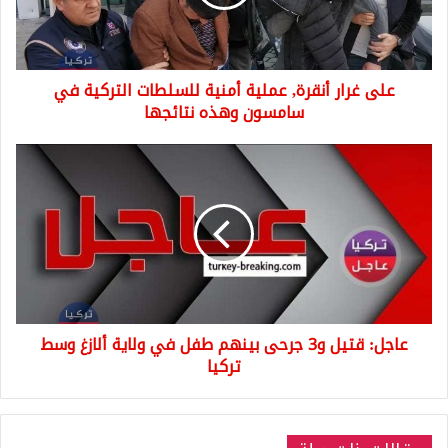
للسلطات
التركية
في
سامسون
على غرار أنقرة, عملية أمنية للسلطات التركية في
وهذه
نتائجها
سامسون وهذه نتائجها
عاجل:
قتيل
و3
جرحى
بينهم
طفل
في
ولاية
ألازغ
عاجل: قتيل و3 جرحى بينهم طفل في ولاية ألازغ وسط
وسط
تركيا
تركيا