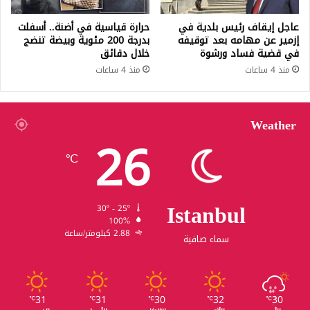
عاجل إيقاف رئيس بلدية في
حرارة قياسية في أضنة.. أسفلت
إزمير عن مهامه بعد توقيفه
بدرجة 200 مئوية وبيضة تنضج
في قضية فساد ورشوة
خلال دقائق
منذ 4 ساعات
منذ 4 ساعات
Weather
26
℃
Istanbul
30º - 25º
100%
2.88 كيلومتر/ساعة
سماء صافية
31
31
30
32
30
℃
℃
℃
℃
℃