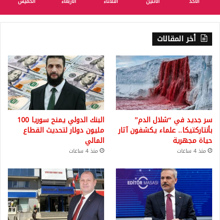
الأحد
الأثنين
الثلاثاء
الأربعاء
الخميس
أخر المقالات
سر جديد في “شلال الدم”
البنك الدولي يمنح سوريا 100
بأنتاركتيكا.. علماء يكشفون آثار
مليون دولار لتحديث القطاع
حياة مجهرية
المالي
منذ 4 ساعات
منذ 4 ساعات