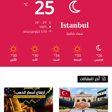
25
℃
Istanbul
26º - 25º
100%
5.03 كيلومتر/ساعة
سماء صافية
30
30
34
33
26
℃
℃
℃
℃
℃
الخميس
الجمعة
السبت
الأحد
الأثنين
أخر المقالات