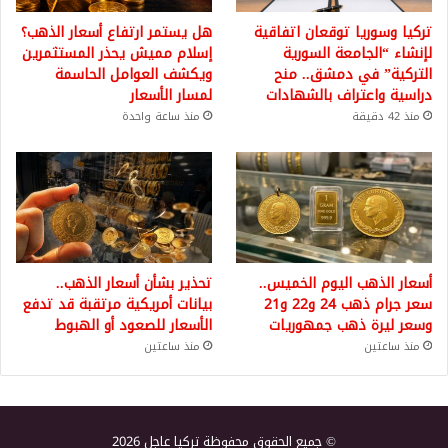
تركيا وسوريا توقعان اتفاقية
هل يستمر ارتفاع أسعار الذهب؟
لإنشاء “الجامعة السورية
إسلام مميش يحذر المستثمرين
التركية” في دمشق.. منح
ويكشف العوامل الحاسمة
دراسية واعتراف بالشهادات
لمسار الأسعار
منذ 42 دقيقة
منذ ساعة واحدة
أسعار الذهب اليوم الخميس..
تحذير بشأن أسعار الذهب..
سعر جرام ذهب 24 و22 و21
بيانات أمريكية مرتقبة قد تدفع
وسعر ليرة ذهب جمهوريات
الأسعار للصعود أو الهبوط
منذ ساعتين
منذ ساعتين
© جميع الحقوق محفوظة تركيا عاجل 2026