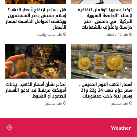
تركيا وسوريا توقعان اتفاقية
هل يستمر ارتفاع أسعار الذهب؟
لإنشاء “الجامعة السورية
إسلام مميش يحذر المستثمرين
التركية” في دمشق.. منح
ويكشف العوامل الحاسمة لمسار
دراسية واعتراف بالشهادات
الأسعار
منذ 42 دقيقة
منذ ساعة واحدة
أسعار الذهب اليوم الخميس..
تحذير بشأن أسعار الذهب.. بيانات
سعر جرام ذهب 24 و22 و21
أمريكية مرتقبة قد تدفع الأسعار
وسعر ليرة ذهب جمهوريات
للصعود أو الهبوط
منذ ساعتين
منذ ساعتين
Weather