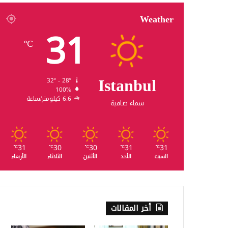
Weather
31
℃
Istanbul
32º - 28º
100%
6.6 كيلومتر/ساعة
سماء صافية
31
30
30
31
31
℃
℃
℃
℃
℃
السبت
الأحد
الأثنين
الثلاثاء
الأربعاء
أخر المقالات