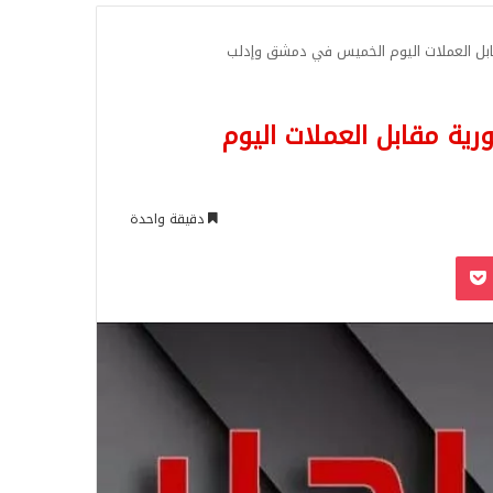
للبحث
قابل العملات اليوم الخميس في دمشق وإدلب
رية مقابل العملات اليوم
دقيقة واحدة
‫Pocket
Odnoklassn