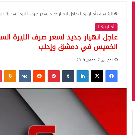
الرئيسية
/
أخبار تركيا
/
عاجل انهيار جديد لسعر صرف الليرة السورية م
أخبار تركيا
عاجل انهيار جديد لسعر صرف الليرة السو
الخميس في دمشق وإدلب
الخميس, 7 نوفمبر, 2019
فيسبوك
‫X
لينكدإن
بينتيريست
iki