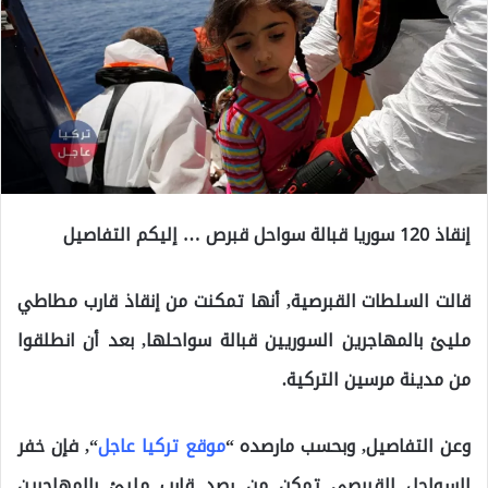
إنقاذ 120 سوريا قبالة سواحل قبرص … إليكم التفاصيل
قالت السلطات القبرصية, أنها تمكنت من إنقاذ قارب مطاطي
مليئ بالمهاجرين السوريين قبالة سواحلها, بعد أن انطلقوا
من مدينة مرسين التركية.
وعن التفاصيل, وبحسب مارصده “
موقع تركيا عاجل
“, فإن خفر
السواحل القبرصي تمكن من رصد قارب مليئ بالمهاجرين