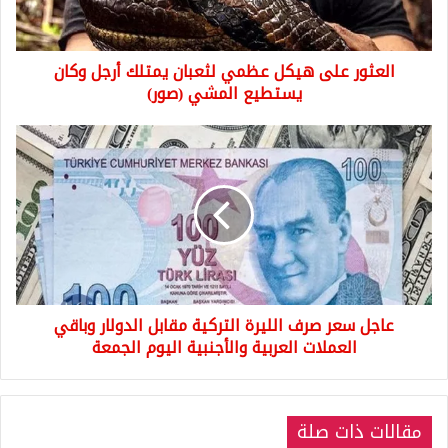
أرجل
وكان
يستطيع
العثور على هيكل عظمي لثعبان يمتلك أرجل وكان
المشي
(صور)
يستطيع المشي (صور)
عاجل
سعر
صرف
الليرة
التركية
مقابل
الدولار
وباقي
العملات
عاجل سعر صرف الليرة التركية مقابل الدولار وباقي
العربية
والأجنبية
العملات العربية والأجنبية اليوم الجمعة
اليوم
الجمعة
مقالات ذات صلة