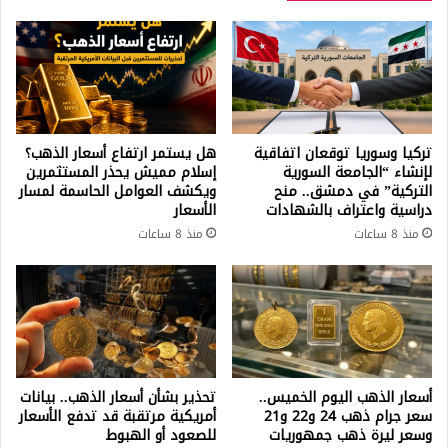
تركيا وسوريا توقعان اتفاقية
هل يستمر ارتفاع أسعار الذهب؟
لإنشاء “الجامعة السورية
إسلام مميش يحذر المستثمرين
التركية” في دمشق.. منح
ويكشف العوامل الحاسمة لمسار
دراسية واعتراف بالشهادات
الأسعار
منذ 8 ساعات
منذ 8 ساعات
أسعار الذهب اليوم الخميس..
تحذير بشأن أسعار الذهب.. بيانات
سعر جرام ذهب 24 و22 و21
أمريكية مرتقبة قد تدفع الأسعار
وسعر ليرة ذهب جمهوريات
للصعود أو الهبوط