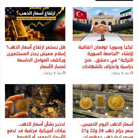
تركيا وسوريا توقعان اتفاقية
هل يستمر ارتفاع أسعار الذهب؟
لإنشاء “الجامعة السورية
إسلام مميش يحذر المستثمرين
التركية” في دمشق.. منح
ويكشف العوامل الحاسمة
دراسية واعتراف بالشهادات
لمسار الأسعار
منذ 8 ساعات
منذ 8 ساعات
أسعار الذهب اليوم الخميس..
تحذير بشأن أسعار الذهب..
سعر جرام ذهب 24 و22 و21
بيانات أمريكية مرتقبة قد تدفع
وسعر ليرة ذهب جمهوريات
الأسعار للصعود أو الهبوط