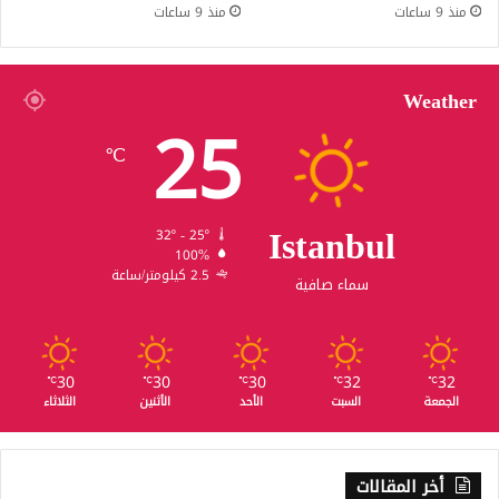
منذ 9 ساعات
منذ 9 ساعات
Weather
25
℃
Istanbul
32º - 25º
100%
2.5 كيلومتر/ساعة
سماء صافية
30
30
30
32
32
℃
℃
℃
℃
℃
الجمعة
السبت
الأحد
الأثنين
الثلاثاء
أخر المقالات