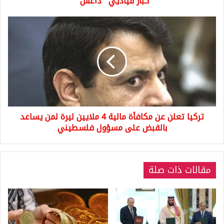
كبار قياديي "داعش"
"داعش"
تركيا
تعلن
عن
مكافأة
مالية
4
ملايين
ليرة
لمن
تركيا تعلن عن مكافأة مالية 4 ملايين ليرة لمن يساعد
يساعد
بالقبض
بالقبض على مسؤول فلسطيني
على
مسؤول
فلسطيني
مقالات ذات صلة