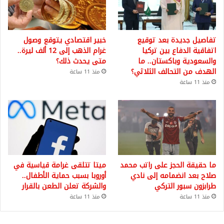
تفاصيل جديدة بعد توقيع
خبير اقتصادي يتوقع وصول
اتفاقية الدفاع بين تركيا
غرام الذهب إلى 12 ألف ليرة..
والسعودية وباكستان.. ما
متى يحدث ذلك؟
الهدف من التحالف الثلاثي؟
منذ 11 ساعة
منذ 11 ساعة
ما حقيقة الحجز على راتب محمد
ميتا تتلقى غرامة قياسية في
صلاح بعد انضمامه إلى نادي
أوروبا بسبب حماية الأطفال..
طرابزون سبور التركي
والشركة تعلن الطعن بالقرار
منذ 11 ساعة
منذ 11 ساعة