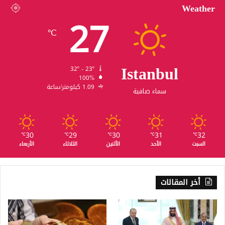
Weather
27
℃
Istanbul
32º - 23º
100%
1.09 كيلومتر/ساعة
سماء صافية
30
29
30
31
32
℃
℃
℃
℃
℃
السبت
الأحد
الأثنين
الثلاثاء
الأربعاء
أخر المقالات