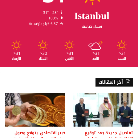
Istanbul
31º - 28º
100%
6.37 كيلومتر/ساعة
سماء صافية
31
30
31
31
31
℃
℃
℃
℃
℃
السبت
الأحد
الأثنين
الثلاثاء
الأربعاء
أخر المقالات
تفاصيل جديدة بعد توقيع
خبير اقتصادي يتوقع وصول