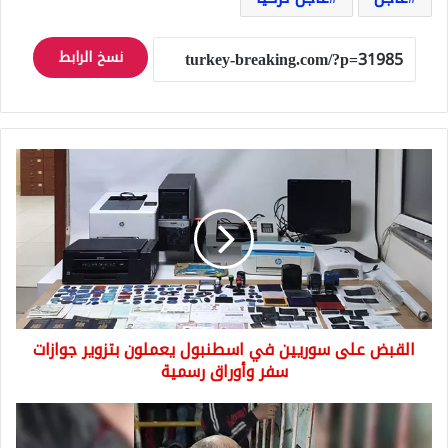
نسخ الرابط
القبض
على
سوريين
في
اسطنبول
يعملون
بتزوير
جوازات
سفر
القبض على سوريين في اسطنبول يعملون بتزوير جوازات
وأوراق
رسمية
سفر وأوراق رسمية
التشبيح
ينتقل