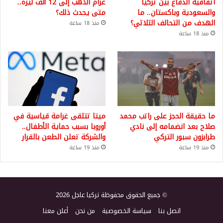
اتفاقية الدفاع بين تركيا
غرام الذهب إلى 12 ألف ليرة..
والسعودية وباكستان.. ما
متى يحدث ذلك؟
الهدف من التحالف الثلاثي؟
منذ 18 ساعة
منذ 18 ساعة
ما حقيقة الحجز على راتب محمد
ميتا تتلقى غرامة قياسية في
صلاح بعد انضمامه إلى نادي
أوروبا بسبب حماية الأطفال..
طرابزون سبور التركي
والشركة تعلن الطعن بالقرار
منذ 19 ساعة
منذ 19 ساعة
© جميع الحقوق محفوظة تركيا عاجل 2026
اتصل بنا
سياسة الخصوصية
من نحن
أعلن معنا