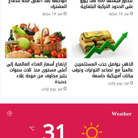
تتجاوز قيمتها 500 ألف يورو
الواجهة بعد اتفاق مكة للدفاع
على الحدود التركية البلغارية
المشترك
منذ 19 ساعة
منذ 19 ساعة
الذهب يواصل جذب المستثمرين
ارتفاع أسعار الغذاء العالمية إلى
عالمياً مع تصاعد التوترات وترقب
أعلى مستوى منذ ثلاث سنوات
بيانات أمريكية حاسمة
يثير مخاوف من موجة غلاء
جديدة
منذ يوم واحد
منذ يوم واحد
Weather
31
℃