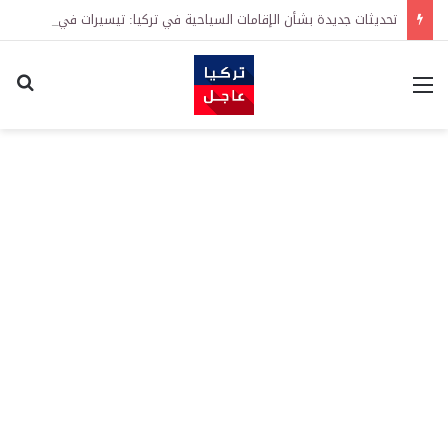
تحديثات جديدة بشأن الإقامات السياحية في تركيا: تيسيرات في إجراءات التجديد واشتراطات معززة على الطلبات الأولى
القائمة
اكت