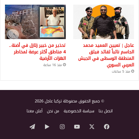
عاجل | تعيين العميد محمد
تحذير من خبير زلازل في أضنة..
الجاسم نائباً لقائد فيلق
4 مناطق أكثر عرضة لمخاطر
المنطقة الوسطى في الجيش
الهزات الأرضية
العربي السوري
منذ 16 ساعة
منذ 5 ساعات
© جميع الحقوق محفوظة تركيا عاجل 2026
اتصل بنا
سياسة الخصوصية
من نحن
أعلن معنا
‫X
فيسبوك
‫YouTube
انستقرام
‏Google
تيلقرام