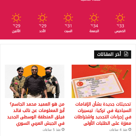
29
29
31
34
33
℃
℃
℃
℃
℃
الخميس
الجمعة
السبت
الأحد
الأثنين
أخر المقالات
تحديثات جديدة بشأن الإقامات
من هو العميد محمد الجاسم؟
السياحية في تركيا: تيسيرات
أبرز المعلومات عن نائب قائد
في إجراءات التجديد واشتراطات
فيلق المنطقة الوسطى الجديد
معززة على الطلبات الأولى
في الجيش العربي السوري
منذ 4 ساعات
منذ 5 ساعات