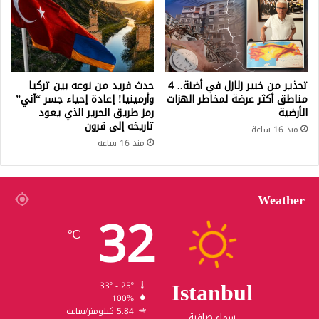
تحذير من خبير زلازل في أضنة.. 4
حدث فريد من نوعه بين تركيا
مناطق أكثر عرضة لمخاطر الهزات
وأرمينيا! إعادة إحياء جسر “آني”
الأرضية
رمز طريق الحرير الذي يعود
تاريخه إلى قرون
منذ 16 ساعة
منذ 16 ساعة
Weather
32
℃
Istanbul
33º - 25º
100%
5.84 كيلومتر/ساعة
سماء صافية