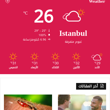
Weather
26
℃
Istanbul
29º - 25º
100%
6.96 كيلومتر/ساعة
غيوم متفرقة
31
31
30
32
29
℃
℃
℃
℃
℃
الأحد
الأثنين
الثلاثاء
الأربعاء
الخميس
أخر المقالات