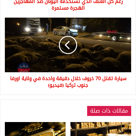
رغم كل العنف الذي تستخدمه اليونان ضد المهاجرين
مستمرة
الهجرة مستمرة
سيارة
تقتل
70
خروف
خلال
دقيقة
واحدة
في
ولاية
سيارة تقتل 70 خروف خلال دقيقة واحدة في ولاية اورفا
اورفا
جنوب
جنوب تركيا (فيديو)
تركيا
(فيديو)
مقالات ذات صلة