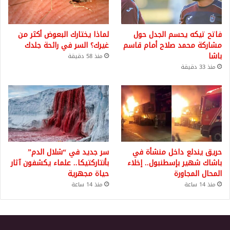
فاتح تيكه يحسم الجدل حول
لماذا يختارك البعوض أكثر من
مشاركة محمد صلاح أمام قاسم
غيرك؟ السر في رائحة جلدك
باشا
منذ 58 دقيقة
منذ 33 دقيقة
حريق يندلع داخل منشأة في
سر جديد في “شلال الدم”
باشاك شهير بإسطنبول.. إخلاء
بأنتاركتيكا.. علماء يكشفون آثار
المحال المجاورة
حياة مجهرية
منذ 14 ساعة
منذ 14 ساعة