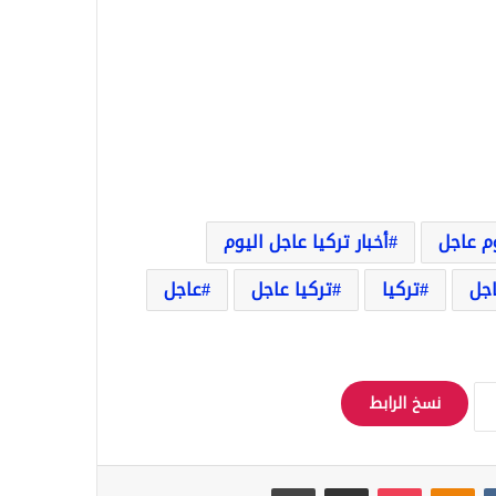
وم عاجل
أخبار تركيا عاجل اليوم
اجل
تركيا
تركيا عاجل
عاجل
نسخ الرابط
Odnoklassniki
‫Pocket
مشاركة عبر البريد
طباعة