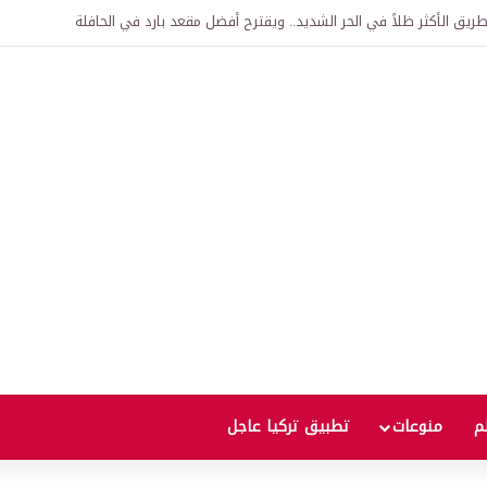
اقية لإنشاء “الجامعة السورية التركية” في دمشق.. منح دراسية واعتراف بالشهادات
لم
منوعات
تطبيق تركيا عاجل