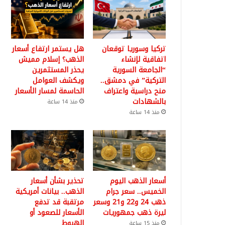
تركيا وسوريا توقعان
هل يستمر ارتفاع أسعار
اتفاقية لإنشاء
الذهب؟ إسلام مميش
“الجامعة السورية
يحذر المستثمرين
التركية” في دمشق..
ويكشف العوامل
منح دراسية واعتراف
الحاسمة لمسار الأسعار
بالشهادات
منذ 14 ساعة
منذ 14 ساعة
أسعار الذهب اليوم
تحذير بشأن أسعار
الخميس.. سعر جرام
الذهب.. بيانات أمريكية
ذهب 24 و22 و21 وسعر
مرتقبة قد تدفع
ليرة ذهب جمهوريات
الأسعار للصعود أو
الهبوط
منذ 15 ساعة