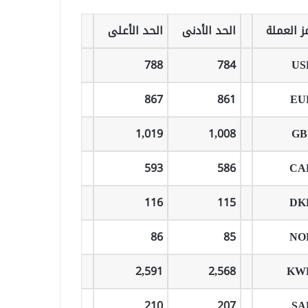
ز العملة
الحد الأدنى
الحد الأعلى
788
784
US
867
861
EU
1,019
1,008
GB
593
586
CA
116
115
DK
86
85
NO
2,591
2,568
KW
210
207
SA