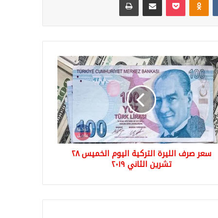
ر
ف
رة
كية
وم
ميس
ين
اني
سعر صرف الليرة التركية اليوم الخميس ٢٨
تشرين الثاني ٢٠١٩