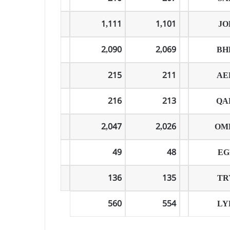
1,111
1,101
JO
2,090
2,069
BH
215
211
AE
216
213
QA
2,047
2,026
OM
49
48
EG
136
135
TR
560
554
LY