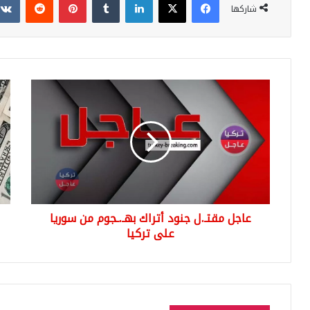
شاركها
عاجل
سع
مقتـ.ل
صر
جنود
اللي
أتراك
التر
بهـ.ـجوم
الي
من
الخ
سوريا
٢٨
على
تشر
تركيا
الث
عاجل مقتـ.ل جنود أتراك بهـ.ـجوم من سوريا
٢٠١٩
على تركيا