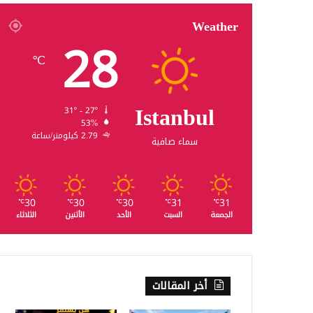
Weather
28
℃
Istanbul
31º - 27º
53%
2.79 كيلومتر/ساعة
سماء صافية
30
30
30
31
31
℃
℃
℃
℃
℃
الجمعة
السبت
الأحد
الأثنين
الثلاثاء
أخر المقالات