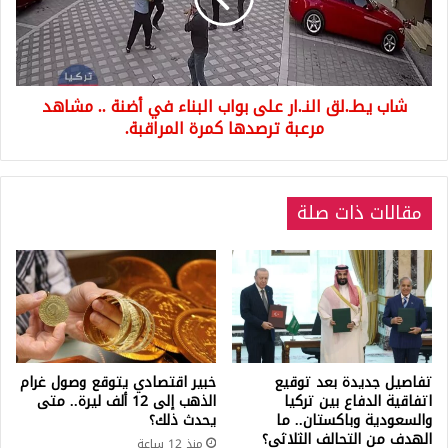
البناء
في
أضنة
..
شاب يطـ.لق النـ.ار على بواب البناء في أضنة .. مشاهد
مشاهد
مرعبة
مرعبة ترصدها كمرة المراقبة.
ترصدها
كمرة
المراقبة.
مقالات ذات صلة
تفاصيل جديدة بعد توقيع
خبير اقتصادي يتوقع وصول غرام
اتفاقية الدفاع بين تركيا
الذهب إلى 12 ألف ليرة.. متى
والسعودية وباكستان.. ما
يحدث ذلك؟
الهدف من التحالف الثلاثي؟
منذ 12 ساعة