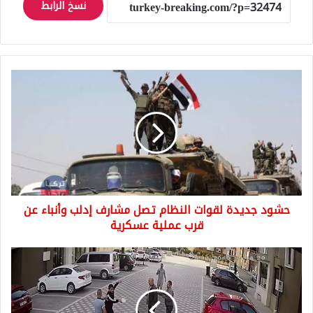
نسخ الرابط
حشود
جديدة
لقوات
النظام
تصل
مشارف
إدلب
وأنباء
عن
حشود جديدة لقوات النظام تصل مشارف إدلب وأنباء عن
قرب
عملية
قرب عملية عسكرية
عسكرية
شاب
يطـ.لق
النـ.ار
على
بواب