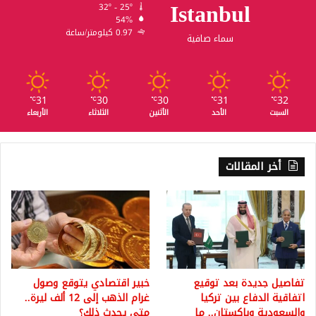
Istanbul
32º - 25º
54%
0.97 كيلومتر/ساعة
سماء صافية
31
30
30
31
32
℃
℃
℃
℃
℃
السبت
الأحد
الأثنين
الثلاثاء
الأربعاء
أخر المقالات
تفاصيل جديدة بعد توقيع
خبير اقتصادي يتوقع وصول
اتفاقية الدفاع بين تركيا
غرام الذهب إلى 12 ألف ليرة..
والسعودية وباكستان.. ما
متى يحدث ذلك؟