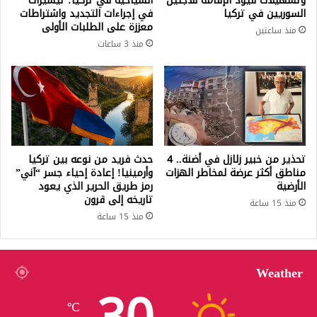
وتسهيلات قيود الإقامة للاجئين
السياحية في تركيا: تيسيرات
السوريين في تركيا
في إجراءات التجديد واشتراطات
معززة على الطلبات الأولى
منذ ساعتين
منذ 3 ساعات
تحذير من خبير زلازل في أضنة.. 4
حدث فريد من نوعه بين تركيا
مناطق أكثر عرضة لمخاطر الهزات
وأرمينيا! إعادة إحياء جسر “آني”
الأرضية
رمز طريق الحرير الذي يعود
تاريخه إلى قرون
منذ 15 ساعة
منذ 15 ساعة
Weather
℃