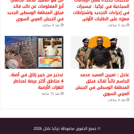
تحديثات جديدة بشأن الإقامات
من هو العميد محمد الجاسم؟
السياحية في تركيا: تيسيرات
أبرز المعلومات عن نائب قائد
في إجراءات التجديد واشتراطات
فيلق المنطقة الوسطى الجديد
معززة على الطلبات الأولى
في الجيش العربي السوري
منذ 3 ساعات
منذ 4 ساعات
عاجل | تعيين العميد محمد
تحذير من خبير زلازل في أضنة..
الجاسم نائباً لقائد فيلق
4 مناطق أكثر عرضة لمخاطر
المنطقة الوسطى في الجيش
الهزات الأرضية
العربي السوري
منذ 15 ساعة
منذ 4 ساعات
© جميع الحقوق محفوظة تركيا عاجل 2026