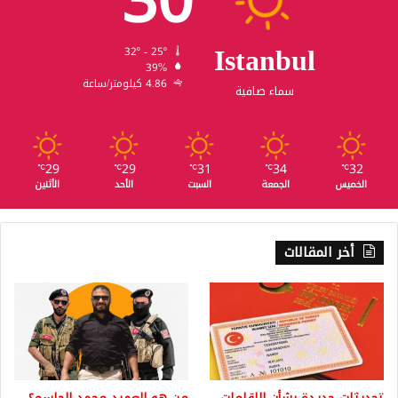
30
Istanbul
32º - 25º
39%
4.86 كيلومتر/ساعة
سماء صافية
29
29
31
34
32
℃
℃
℃
℃
℃
الخميس
الجمعة
السبت
الأحد
الأثنين
أخر المقالات