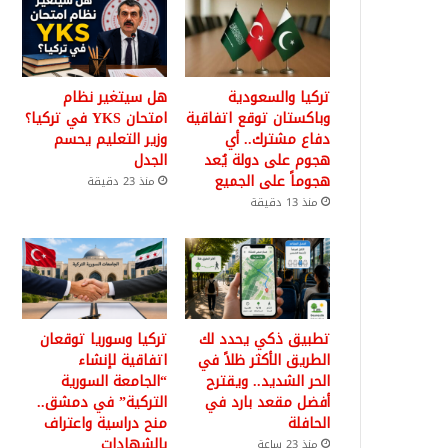
تركيا والسعودية
هل سيتغير نظام
وباكستان توقع اتفاقية
امتحان YKS في تركيا؟
دفاع مشترك.. أي
وزير التعليم يحسم
هجوم على دولة يُعد
الجدل
هجوماً على الجميع
منذ 23 دقيقة
منذ 13 دقيقة
تطبيق ذكي يحدد لك
تركيا وسوريا توقعان
الطريق الأكثر ظلاً في
اتفاقية لإنشاء
الحر الشديد.. ويقترح
“الجامعة السورية
أفضل مقعد بارد في
التركية” في دمشق..
الحافلة
منح دراسية واعتراف
بالشهادات
منذ 23 ساعة