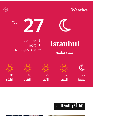
Weather
27
℃
Istanbul
27º - 26º
100%
3.98 كيلومتر/ساعة
سماء صافية
30
30
29
32
27
℃
℃
℃
℃
℃
الجمعة
السبت
الأحد
الأثنين
الثلاثاء
أخر المقالات