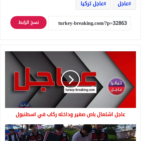
عاجل
عاجل تركيا
نسخ الرابط
عاجل
اشتعال
باص
صغير
وداخله
ركاب
في
اسطنبول
عاجل اشتعال باص صغير وداخله ركاب في اسطنبول
شاشة
تلفزيون
تكشف