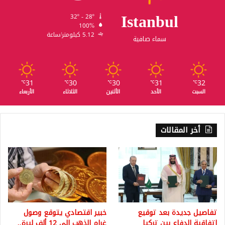
Istanbul
32º - 28º
100%
5.12 كيلومتر/ساعة
سماء صافية
31
30
30
31
32
℃
℃
℃
℃
℃
السبت
الأحد
الأثنين
الثلاثاء
الأربعاء
أخر المقالات
تفاصيل جديدة بعد توقيع
خبير اقتصادي يتوقع وصول
اتفاقية الدفاع بين تركيا
غرام الذهب إلى 12 ألف ليرة..