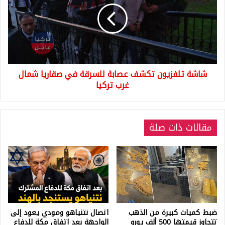
عصابة
للسرقة
في
صقاريا
شمال
غرب
شاشة تلفزيون تكشف عصابة للسرقة في صقاريا شمال
تركيا
غرب تركيا
مقالات ذات صلة
ضبط كميات كبيرة من الذهب
اتصال نتنياهو ومودي يعود إلى
تتجاوز قيمتها 500 ألف يورو
الواجهة بعد اتفاق مكة للدفاع