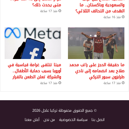
والسعودية وباكستان.. ما
متى يحدث ذلك؟
الهدف من التحالف الثلاثي؟
منذ 17 ساعة
منذ 16 ساعة
ما حقيقة الحجز على راتب محمد
ميتا تتلقى غرامة قياسية في
صلاح بعد انضمامه إلى نادي
أوروبا بسبب حماية الأطفال..
طرابزون سبور التركي
والشركة تعلن الطعن بالقرار
منذ 17 ساعة
منذ 17 ساعة
© جميع الحقوق محفوظة تركيا عاجل 2026
اتصل بنا
سياسة الخصوصية
من نحن
أعلن معنا