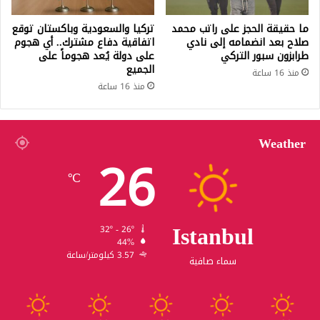
ما حقيقة الحجز على راتب محمد
تركيا والسعودية وباكستان توقع
صلاح بعد انضمامه إلى نادي
اتفاقية دفاع مشترك.. أي هجوم
طرابزون سبور التركي
على دولة يُعد هجوماً على
الجميع
منذ 16 ساعة
منذ 16 ساعة
Weather
26
℃
Istanbul
32º - 26º
44%
3.57 كيلومتر/ساعة
سماء صافية