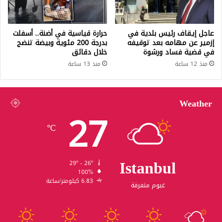
عاجل إيقاف رئيس بلدية في
حرارة قياسية في أضنة.. أسفلت
إزمير عن مهامه بعد توقيفه
بدرجة 200 مئوية وبيضة تنضج
في قضية فساد ورشوة
خلال دقائق
منذ 12 ساعة
منذ 13 ساعة
Weather
27
℃
Istanbul
29º - 26º
100%
6.83 كيلومتر/ساعة
غيوم متفرقة