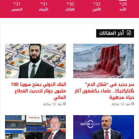
31
31
30
32
29
℃
℃
℃
℃
℃
الأحد
الأثنين
الثلاثاء
الأربعاء
الخميس
أخر المقالات
سر جديد في “شلال الدم”
البنك الدولي يمنح سوريا 100
بأنتاركتيكا.. علماء يكشفون آثار
مليون دولار لتحديث القطاع
حياة مجهرية
المالي
منذ 12 ساعة
منذ 12 ساعة