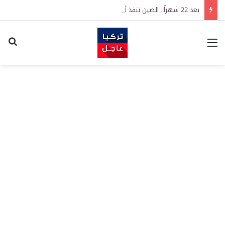
بعد 22 شهراً.. الصين تنفذ أقوى عملية شراء للذهب منذ أكتوبر 2023
القائمة
اكت