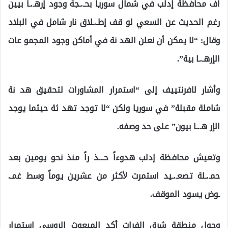
اف محافظة إدلب في شمال سوريا بحـ.ـجة وجود إرهـ.ـا بيين
رغم الحديث عن السعي لو قف إطـ.ـلاق نار شامل في البلاد
وقال: “لا يمكن أن نعلن الهد نة في أماكن وجود المجمو عات
الإرهـ.ـا بية”.
وأشار لافرنتييف إلى “استمرار المشاورات لتحقيق هد نة
شاملة مقبلة” في سوريا ولكن “لا توجد تهد ئة حيثما يوجد
الإر هـ.ـا بيون” على حد وصفه.
وتعيش محافظة إدلب هدوءاً حـ.ـذ راً منذ نحو يومين بعد
حمـ.ـلة تصعـ.ـيد استمرت ﻷكثر من عشرين يوماً وسط غمـ.
ـوض يسود الموقف.
وحول منطقة شرق الفرات أكد المبعوث الروسي استمرار