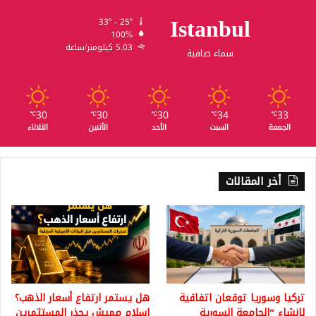
Istanbul
33º - 25º
100%
5.03 كيلومتر/ساعة
سماء صافية
30
30
30
34
33
℃
℃
℃
℃
℃
الجمعة
السبت
الأحد
الأثنين
الثلاثاء
أخر المقالات
تركيا وسوريا توقعان اتفاقية
هل يستمر ارتفاع أسعار الذهب؟
لإنشاء “الجامعة السورية
إسلام مميش يحذر المستثمرين