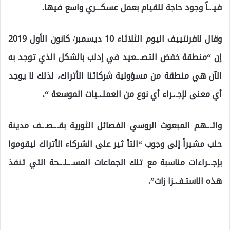
فيـ.ـاً وجود حاجة للقيام بعمل عسكـ.ـري واسع فيها.
وقال لافرنتييف اليوم الثلاثاء 10 ديسمبر/ كانون الأول 2019
إن “منطقة خفض التصـ.ـعيد في إدلب بالشكل الذي توجد به
الآن هي منطقة من مسؤولية شركائنا الأتراك، لذلك لا يوجد
أي معنى لإجـ.ـراء أي نوع من العملـ.ـيات الموسعة “.
واتـ.ـهم المبعوث الروسي الفصائل الثورية بقـ.ـصـ.ـف مدينة
حلب مشيراً إلى وجوب “التأ ثير على الشركاء الأتراك ليقوموا
بإجـ.ـراءات مناسبة مع تلك الجماعات المسـ.ـلـ.ـحة التي تنفذ
هذه الاستـفـ.ـزا زات”.