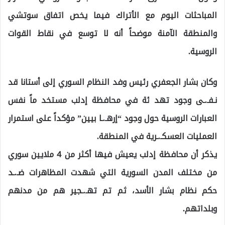
المباحثات اليوم مع الأتراك فيما يخص اتفاق سوتشي
والمنطقة الآمنة موضحاً أنه لا توسع في نقاط القوات
الروسية.
وكان بشار الجعفري رئيس وفد النظام السوري إلى أستانا قد
نـفـ.ـى وجود تهد ئة في محافظة إدلب مستخد ماً نفس
العبارات الروسية حول وجود “إرهـ.ـا بيين” مؤكداً على استمرار
العمليات العسكـ.ـرية في المنطقة.
يذكر أن محافظة إدلب يعيش فيها أكثر من 4 ملايين سوري
من مختلف المدن السورية التي شهدت المظاهرات ضـ.ـد
حكم نظام بشار الأسد، ثم تم تهـ.ـجير هم من مدنهم
وبلداتهم.