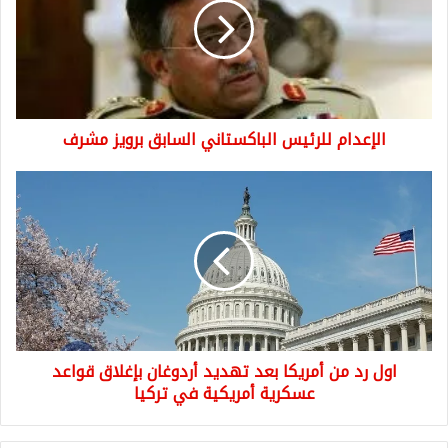
السابق
برويز
مشرف
الإعدام للرئيس الباكستاني السابق برويز مشرف
اول
رد
من
أمريكا
بعد
تهديد
أردوغان
بإغلاق
قواعد
اول رد من أمريكا بعد تهديد أردوغان بإغلاق قواعد
عسكرية
أمريكية
عسكرية أمريكية في تركيا
في
تركيا