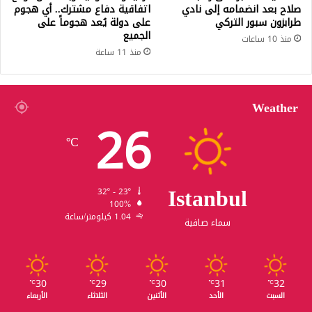
صلاح بعد انضمامه إلى نادي
اتفاقية دفاع مشترك.. أي هجوم
طرابزون سبور التركي
على دولة يُعد هجوماً على
الجميع
منذ 10 ساعات
منذ 11 ساعة
Weather
26
℃
Istanbul
32º - 23º
100%
1.04 كيلومتر/ساعة
سماء صافية
30
29
30
31
32
℃
℃
℃
℃
℃
السبت
الأحد
الأثنين
الثلاثاء
الأربعاء