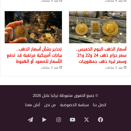
منذ 4 ساعات
منذ 4 ساعات
أسعار الذهب اليوم الخميس..
تحذير بشأن أسعار الذهب..
سعر جرام ذهب 24 و22 و21
بيانات أمريكية مرتقبة قد تدفع
وسعر ليرة ذهب جمهوريات
الأسعار للصعود أو الهبوط
منذ 5 ساعات
منذ 5 ساعات
© جميع الحقوق محفوظة تركيا عاجل 2026
اتصل بنا
سياسة الخصوصية
من نحن
أعلن معنا
‫X
فيسبوك
‫YouTube
انستقرام
‏Google
تيلقرام