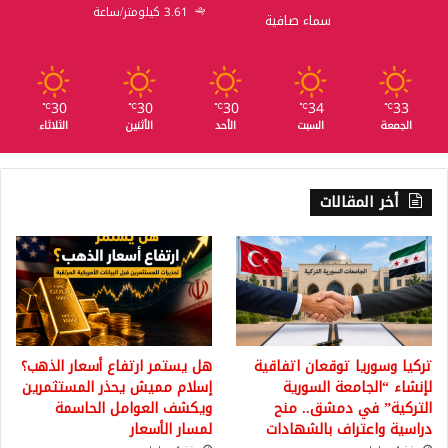
3.61 كيلومتر/ساعة
سماء صافية
30
30
30
34
33
℃
℃
℃
℃
℃
الجمعة
السبت
الأحد
الأثنين
الثلاثاء
أخر المقالات
تركيا وسوريا توقعان اتفاقية
هل يستمر ارتفاع أسعار الذهب؟
لإنشاء “الجامعة السورية
إسلام مميش يحذر المستثمرين
التركية” في دمشق.. منح
ويكشف العوامل الحاسمة
دراسية واعتراف بالشهادات
لمسار الأسعار