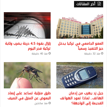
أخر المقالات
العفو الجامعي في تركيا يدخل
زلزال بقوة 4.5 درجة يضرب ولاية
حيز التنفيذ رسمياً
تركية فجر اليوم
منذ 32 دقيقة
منذ 40 دقيقة
جيل زد يهرب من إدمان
طرق منزلية تساعد على إبعاد
الهاتف.. لماذا تعود الهواتف
البعوض عن المنزل في الصيف
القديمة إلى الواجهة؟
منذ ساعتين