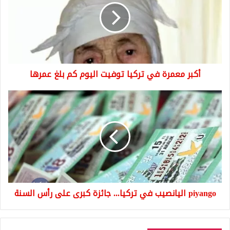
تركيا
توفيت
اليوم
كم
بلغ
عمرها
أكبر معمرة في تركيا توفيت اليوم كم بلغ عمرها
piyango
اليانصيب
في
تركيا...
جائزة
كبرى
على
رأس
السنة
piyango اليانصيب في تركيا... جائزة كبرى على رأس السنة