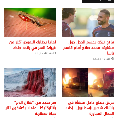
فاتح تيكه يحسم الجدل حول
لماذا يختارك البعوض أكثر من
مشاركة محمد صلاح أمام قاسم
غيرك؟ السر في رائحة جلدك
باشا
منذ 42 دقيقة
منذ 17 دقيقة
حريق يندلع داخل منشأة في
سر جديد في “شلال الدم”
باشاك شهير بإسطنبول.. إخلاء
بأنتاركتيكا.. علماء يكشفون آثار
المحال المجاورة
حياة مجهرية