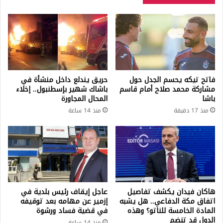
فاتح تيكه يحسم الجدل حول
حريق يندلع داخل منشأة في
مشاركة محمد صلاح أمام قاسم
باشاك شهير بإسطنبول.. إخلاء
باشا
المحال المجاورة
منذ 17 دقيقة
منذ 14 ساعة
هاكان فيدان يكشف تفاصيل
عاجل إيقاف رئيس بلدية في
اتفاق مكة الدفاعي.. هل يشبه
إزمير عن مهامه بعد توقيفه
المادة الخامسة للناتو؟ وهذه
في قضية فساد ورشوة
الدول قد تنضم
منذ 14 ساعة