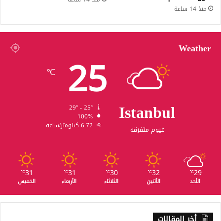
منذ 14 ساعة
Weather
25
℃
Istanbul
29º - 25º
100%
6.72 كيلومتر/ساعة
غيوم متفرقة
31
31
30
32
29
℃
℃
℃
℃
℃
الأحد
الأثنين
الثلاثاء
الأربعاء
الخميس
أخر المقالات