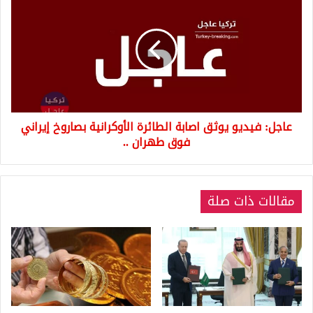
فيديو
يوثق
اصابة
الطائرة
الأوكرانية
بصاروخ
إيراني
فوق
عاجل: فيديو يوثق اصابة الطائرة الأوكرانية بصاروخ إيراني
طهران
..
فوق طهران ..
مقالات ذات صلة