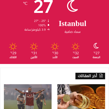
27
℃
Istanbul
27º - 25º
100%
3.9 كيلومتر/ساعة
سماء صافية
29
31
30
32
27
℃
℃
℃
℃
℃
الجمعة
السبت
الأحد
الأثنين
الثلاثاء
أخر المقالات