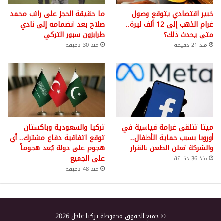
خبير اقتصادي يتوقع وصول
ما حقيقة الحجز على راتب محمد
غرام الذهب إلى 12 ألف ليرة..
صلاح بعد انضمامه إلى نادي
متى يحدث ذلك؟
طرابزون سبور التركي
منذ 21 دقيقة
منذ 30 دقيقة
ميتا تتلقى غرامة قياسية في
تركيا والسعودية وباكستان
أوروبا بسبب حماية الأطفال..
توقع اتفاقية دفاع مشترك.. أي
والشركة تعلن الطعن بالقرار
هجوم على دولة يُعد هجوماً
على الجميع
منذ 36 دقيقة
منذ 48 دقيقة
© جميع الحقوق محفوظة تركيا عاجل 2026