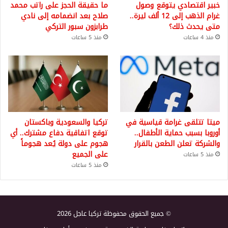
خبير اقتصادي يتوقع وصول
ما حقيقة الحجز على راتب محمد
غرام الذهب إلى 12 ألف ليرة..
صلاح بعد انضمامه إلى نادي
متى يحدث ذلك؟
طرابزون سبور التركي
منذ 4 ساعات
منذ 5 ساعات
ميتا تتلقى غرامة قياسية في
تركيا والسعودية وباكستان
أوروبا بسبب حماية الأطفال..
توقع اتفاقية دفاع مشترك.. أي
والشركة تعلن الطعن بالقرار
هجوم على دولة يُعد هجوماً
على الجميع
منذ 5 ساعات
منذ 5 ساعات
© جميع الحقوق محفوظة تركيا عاجل 2026