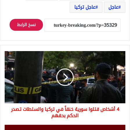
عاجل
عاجل تركيا
نسخ الرابط
4
أشخاص
قتلوا
سورية
خنقاً
في
تركيا
والسلطات
تصدر
4 أشخاص قتلوا سورية خنقاً في تركيا والسلطات تصدر
الحكم
بحقهم
الحكم بحقهم
عاجل: