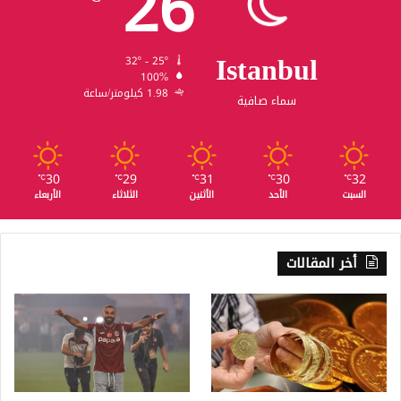
26
Istanbul
32º - 25º
100%
1.98 كيلومتر/ساعة
سماء صافية
30
29
31
30
32
℃
℃
℃
℃
℃
السبت
الأحد
الأثنين
الثلاثاء
الأربعاء
أخر المقالات