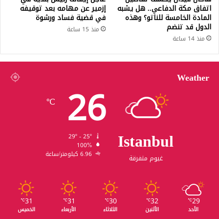
اتفاق مكة الدفاعي.. هل يشبه
إزمير عن مهامه بعد توقيفه
المادة الخامسة للناتو؟ وهذه
في قضية فساد ورشوة
الدول قد تنضم
منذ 15 ساعة
منذ 14 ساعة
Weather
26
℃
Istanbul
29º - 25º
100%
6.96 كيلومتر/ساعة
غيوم متفرقة
31
31
30
32
29
℃
℃
℃
℃
℃
الأحد
الأثنين
الثلاثاء
الأربعاء
الخميس