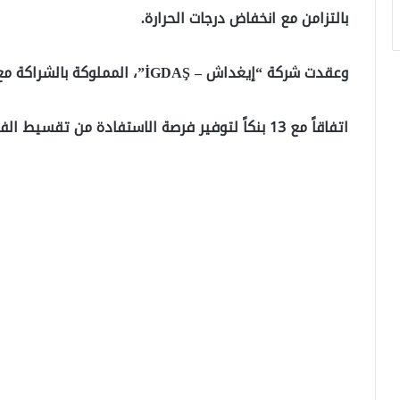
بالتزامن مع انخفاض درجات الحرارة.
وعقدت شركة “إيغداش – İGDAŞ”، المملوكة بالشراكة مع بلدية إسطنبول الكبرى.
اتفاقاً مع 13 بنكاً لتوفير فرصة الاستفادة من تقسيط الفواتير الشهرية لكافة العملاء الراغبين.