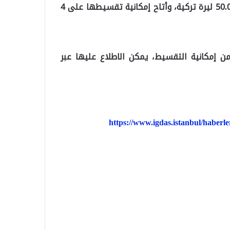
أما بنك “Halkbank” فقد حدد قيمة الفواتير بـ 100 – 50.000 ليرة تركية، وأتاح إمكانية تقسيطها على 4
ن إمكانية التقسيط، يمكن الاطلاع عليها عبر
https://www.igdas.istanbul/haberle