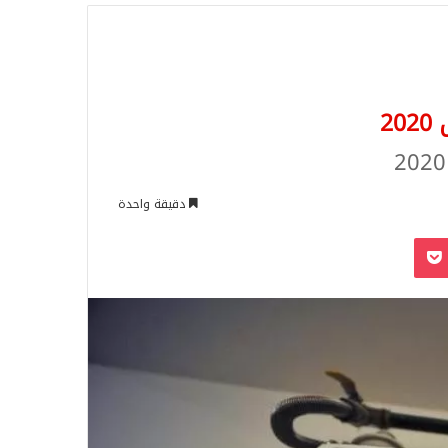
للبحث
2
دقيقة واحدة
‫Pocket
Odnoklassn