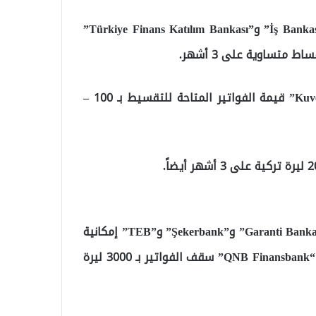
وأتاح بحسب الاتفاق بنك “Yapı Kredi” و”AKBank” و”İş Bankası” و”Türkiye Finans Katılım Bankası”
وحدد البنك الكويتي التركي “Kuveyt Türk Katılım Bankası” قيمة الفواتير المتاحة للتقسيط بـ 100 –
بدورها وفرت بنوك “Denizbank” و”Alternatif Bank” و”Garanti Bankası” و”Şekerbank” و”TEB” إمكانية
تقسيط كافة الفواتير على شهرين فقط، فيما حدد بنك “QNB Finansbank” سقف الفواتير بـ 3000 ليرة