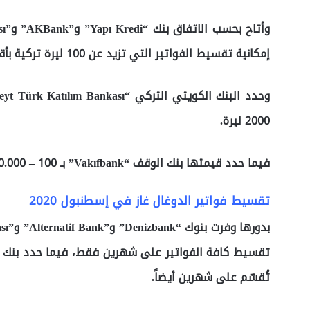
إمكانية تقسيط الفواتير التي تزيد عن 100 ليرة تركية بأقساط متساوية على 3 أشهر.
2000 ليرة.
فيما حدد قيمتها بنك الوقف “Vakıfbank” بـ 100 – 20.000 ليرة تركية على 3 أشهر أيضاً.
تقسيط فواتير الدوغال غاز في إسطنبول 2020
تُقسّم على شهرين أيضاً.