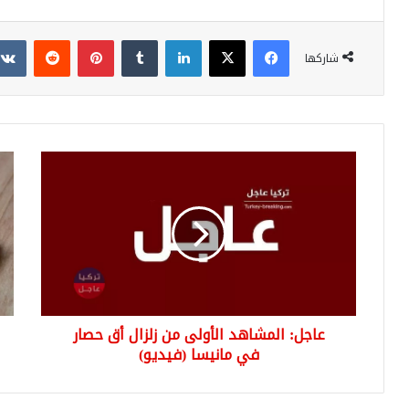
فيسبوك
‫X
لينكدإن
بينتيريست
شاركها
عاجل:
الو
المشاهد
الل
الأولى
في
من
وات
زلزال
بعد
أق
انت
حصار
طو
في
مانيسا
عاجل: المشاهد الأولى من زلزال أق حصار
(فيديو)
في مانيسا (فيديو)