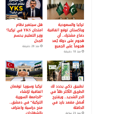
تركيا والسعودية
هل سيتغير نظام
وباكستان توقع اتفاقية
امتحان YKS في تركيا؟
دفاع مشترك.. أي
وزير التعليم يحسم
هجوم على دولة يُعد
الجدل
هجوماً على الجميع
منذ 28 دقيقة
منذ 18 دقيقة
تطبيق ذكي يحدد لك
تركيا وسوريا توقعان
الطريق الأكثر ظلاً في
اتفاقية لإنشاء
الحر الشديد.. ويقترح
“الجامعة السورية
أفضل مقعد بارد في
التركية” في دمشق..
الحافلة
منح دراسية واعتراف
بالشهادات
منذ 23 ساعة