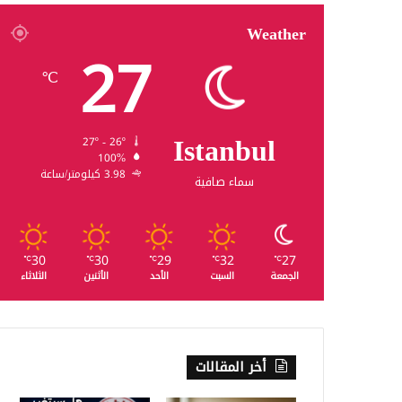
Weather
27
℃
Istanbul
27º - 26º
100%
3.98 كيلومتر/ساعة
سماء صافية
30
30
29
32
27
℃
℃
℃
℃
℃
الجمعة
السبت
الأحد
الأثنين
الثلاثاء
أخر المقالات