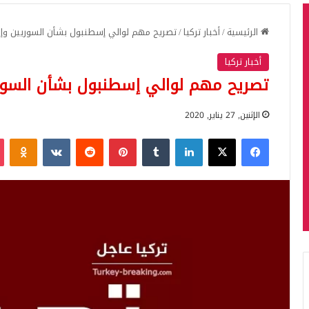
الرئيسية
/
أخبار تركيا
/
تصريح مهم لوالي إسطنبول بشأن السوريين وإذ
أخبار تركيا
تصريح مهم لوالي إسطنبول بشأن السور
الإثنين, 27 يناير, 2020
فيسبوك
‫X
لينكدإن
‏Tumblr
بينتيريست
‏Reddit
‏VKontakte
Odnoklassniki