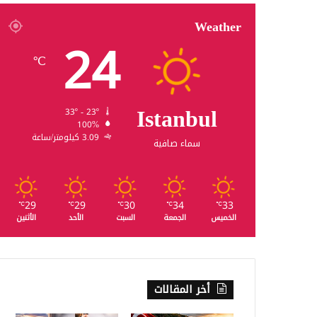
Weather
24
℃
Istanbul
33º - 23º
100%
3.09 كيلومتر/ساعة
سماء صافية
29
29
30
34
33
℃
℃
℃
℃
℃
الخميس
الجمعة
السبت
الأحد
الأثنين
أخر المقالات