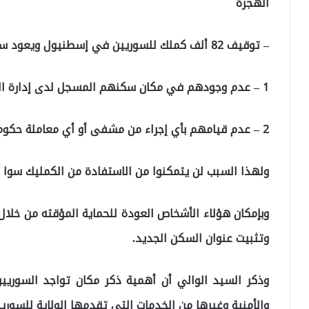
الهجرة
– توقيف 82 ألف كملك للسوريين في إسطنيول ويعود سبب تجميد الكمليك لسببين:
1 – عدم وجودهم في مكان سكنهم المسجل لدى إدارة الهجرة.
2 – عدم قيامهم بأي إجراء من مشفى أو أي معاملة حكومية أخرى.
ولهذا السبب لن يتمكنوا من الاستفادة من الكمليك سوا
وبإمكان هؤلاء الأشخاص العودة للحماية المؤقته من خلال
وتثبيت عنوان السكن الجديد.
وذكر السيد الوالي أن أهمية ذكر مكان تواجد السوري
والأمنية وغيرها من الخدمات التي تقدمها الولاية للسوريي