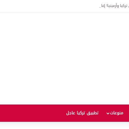
ركيا وأرمينيا! إعادة إحياء جسر “آني” رمز طريق الحرير الذي يعود تاريخه إلى قرون
منوعات
تطبيق تركيا عاجل