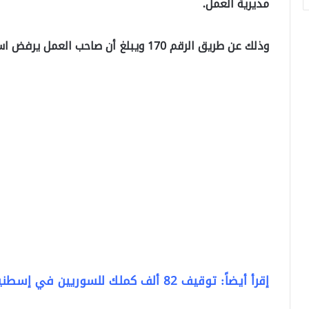
مديرية العمل.
وذلك عن طريق الرقم 170 ويبلغ أن صاحب العمل يرفض استخراج أذن عمل له.
إقرأ أيضاً: توقيف 82 ألف كملك للسوريين في إسطنيول .. ما القصة؟!