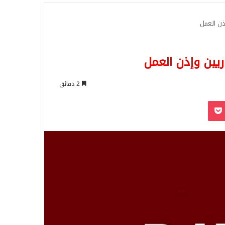
للبحث
ن العمل
يين وإذن العمل
2 دقائق
‫Pocket