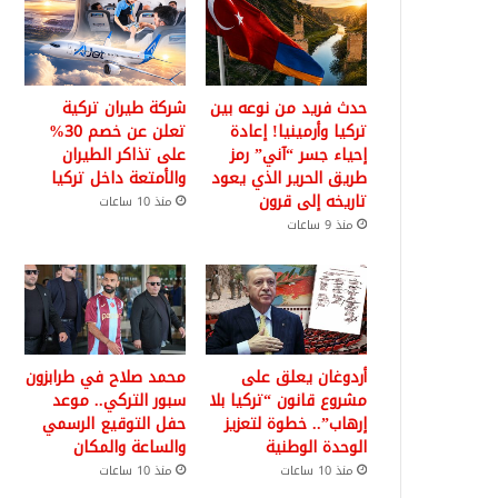
حدث فريد من نوعه بين
شركة طيران تركية
تركيا وأرمينيا! إعادة
تعلن عن خصم 30%
إحياء جسر “آني” رمز
على تذاكر الطيران
طريق الحرير الذي يعود
والأمتعة داخل تركيا
تاريخه إلى قرون
منذ 10 ساعات
منذ 9 ساعات
أردوغان يعلق على
محمد صلاح في طرابزون
مشروع قانون “تركيا بلا
سبور التركي.. موعد
إرهاب”.. خطوة لتعزيز
حفل التوقيع الرسمي
الوحدة الوطنية
والساعة والمكان
منذ 10 ساعات
منذ 10 ساعات