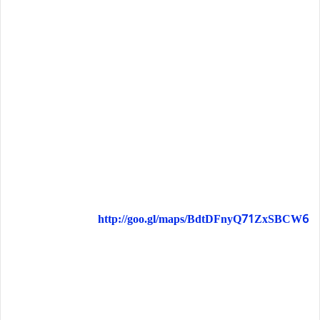
http://goo.gl/maps/BdtDFnyQ71ZxSBCW6