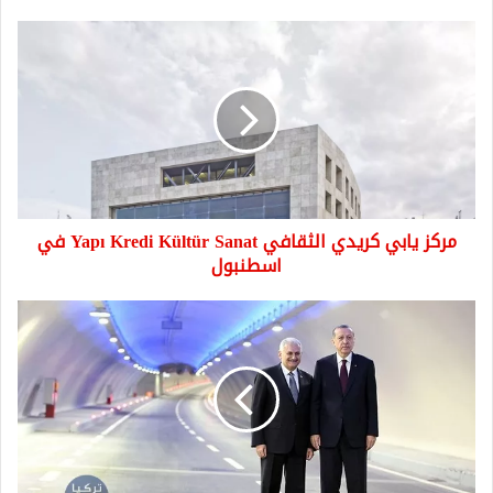
مركز
يابي
كريدي
الثقافي
Yapı
Kredi
Kültür
Sanat
في
مركز يابي كريدي الثقافي Yapı Kredi Kültür Sanat في
اسطنبول
اسطنبول
تركيا
..
قرار
برفع
رسم
عبور
نفق
أوراسيا