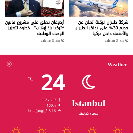
شركة طيران تركية تعلن عن
أردوغان يعلق على مشروع قانون
خصم 30% على تذاكر الطيران
“تركيا بلا إرهاب”.. خطوة لتعزيز
والأمتعة داخل تركيا
الوحدة الوطنية
منذ 8 ساعات
منذ 8 ساعات
Weather
24
℃
Istanbul
33º - 23º
100%
3.16 كيلومتر/ساعة
سماء صافية