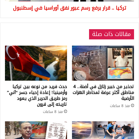
في
تركيا .. قرار برفع رسم عبور نفق أوراسيا في إسطنبول
إسطنبول
مقالات ذات صلة
تحذير من خبير زلازل في أضنة.. 4
حدث فريد من نوعه بين تركيا
مناطق أكثر عرضة لمخاطر الهزات
وأرمينيا! إعادة إحياء جسر “آني”
الأرضية
رمز طريق الحرير الذي يعود
تاريخه إلى قرون
منذ 8 ساعات
منذ 8 ساعات