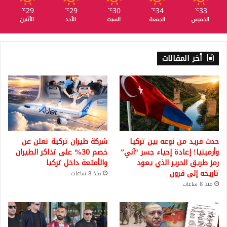
29
29
30
34
33
℃
℃
℃
℃
℃
الخميس
الجمعة
السبت
الأحد
الأثنين
أخر المقالات
حدث فريد من نوعه بين تركيا
شركة طيران تركية تعلن عن
وأرمينيا! إعادة إحياء جسر “آني”
خصم 30% على تذاكر الطيران
رمز طريق الحرير الذي يعود
والأمتعة داخل تركيا
تاريخه إلى قرون
منذ 8 ساعات
منذ 8 ساعات