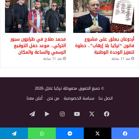
أردوغان يعلق على مشروع
محمد صلاح في طرابزون سبور
قانون “تركيا بلا إرهاب”.. خطوة
التركي.. موعد حفل التوقيع
لتعزيز الوحدة الوطنية
الرسمي والساعة والمكان
منذ 11 ساعة
منذ 11 ساعة
© جميع الحقوق محفوظة تركيا عاجل 2026
اتصل بنا
سياسة الخصوصية
من نحن
أعلن معنا
‫X
فيسبوك
‫YouTube
انستقرام
‏Google
تيلقرام
Play