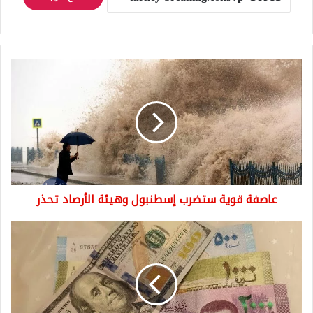
عاصفة
قوية
ستضرب
إسطنبول
وهيئة
الأرصاد
تحذر
عاصفة قوية ستضرب إسطنبول وهيئة الأرصاد تحذر
عاجل:
سعر
صرف
الليرة
السورية
اليوم