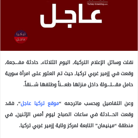
نقلت وسائل الإعلام التركية, اليوم الثلاثاء, حادثة مفـ.ـجعة,
وقعت في إزمير غربي تركيا, حيث تم العثور على امرأة سورية
حامل مقـ.ـتـ.ـولة داخل منزلها طعـ.ـناً وطلفها شـ.ـنقاً.
وعن التفاصيل وبحسب ماترجمه “
موقع تركيا عاجل
“, فقد
وقعت الحـ.ـادثة في ساعات الصباح ليوم أمس الإثنين, في
منطقة “مينيمان” التابعة لمركز ولاية إزمير غربي تركيا.