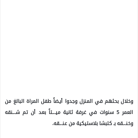
وخلال بحثهم في المنزل وجدوا أيضاً طفل المراة البالغ من
العمر 5 سنوات في غرفة ثانية ميـ.ـتاً بعد أن تم شـ.ـنقه
وخنـ.ـقه بـ كلبشا بلاستيكية من عنـ.ـقه.