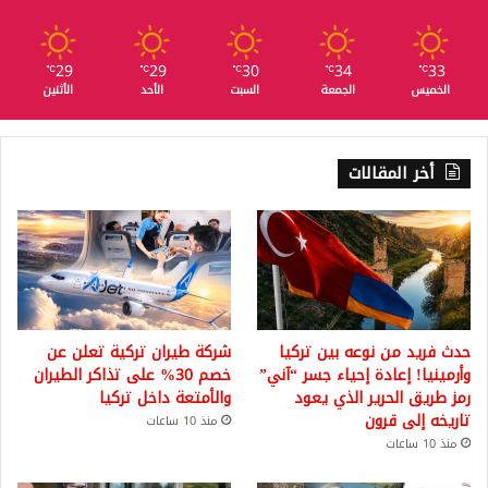
29
29
30
34
33
℃
℃
℃
℃
℃
الخميس
الجمعة
السبت
الأحد
الأثنين
أخر المقالات
حدث فريد من نوعه بين تركيا
شركة طيران تركية تعلن عن
وأرمينيا! إعادة إحياء جسر “آني”
خصم 30% على تذاكر الطيران
رمز طريق الحرير الذي يعود
والأمتعة داخل تركيا
تاريخه إلى قرون
منذ 10 ساعات
منذ 10 ساعات