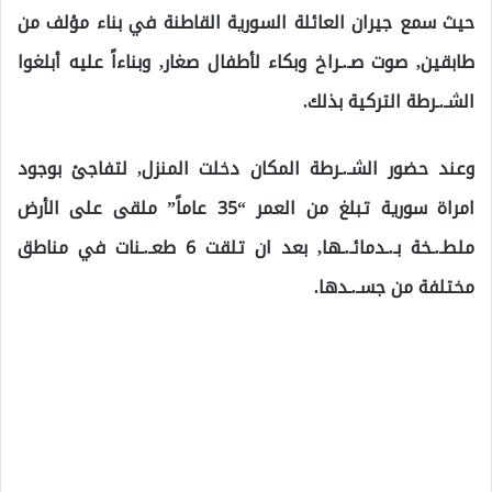
حيث سمع جيران العائلة السورية القاطنة في بناء مؤلف من
طابقين, صوت صـ.ـراخ وبكاء لأطفال صغار, وبناءاً عليه أبلغوا
الشـ.ـرطة التركية بذلك.
وعند حضور الشـ.ـرطة المكان دخلت المنزل, لتفاجئ بوجود
امراة سورية تبلغ من العمر “35 عاماً” ملقى على الأرض
ملطـ.ـخة بـ.ـدمائـ.ـها, بعد ان تلقت 6 طعـ.ـنات في مناطق
مختلفة من جسـ.ـدها.