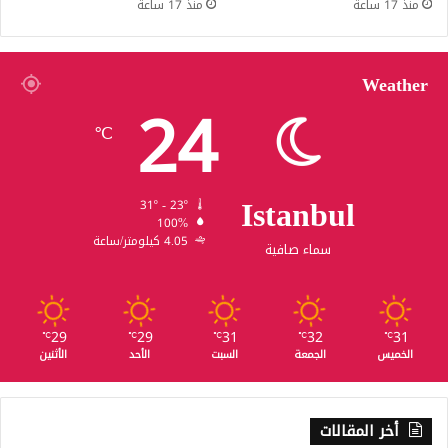
منذ 17 ساعة
منذ 17 ساعة
Weather
24
℃
Istanbul
31º - 23º
100%
4.05 كيلومتر/ساعة
سماء صافية
29
29
31
32
31
℃
℃
℃
℃
℃
الخميس
الجمعة
السبت
الأحد
الأثنين
أخر المقالات