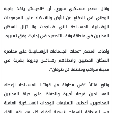
وقال مصدر عسـ.ـكري سوري، أن “الجيـ.ـش ينفذ واجبه
الوطني في الدفاع عن الأرض والقـ.ـضاء على المجموعات
الإرهـ.ـابية المسـ.ـلحة التي هـ.ـاجمت ولا تزال السكان
المدنيين في منطقة وقف التصعيد في إدلب”، وفق تعبيره.
وأضاف المصدر “عملت الجـ.ـماعات الإرهـ.ـابيـ.ـة على محاصرة
السكان المدنيين واتخاذهم رهـ.ـائـ.ـن ودروعا بشرية في
مدينة سراقب ومنطقة تل طوقان”.
وتابع قائلاً “في محاولة من قواتنا المسـ.ـلحة لإعطاء
المسـ.ـلحين فرصة أخيرة وللحفاظ على حياة المدنيين
المحاصرين، أعطيت التعليمات للوحدات العسـ.ـكرية العاملة
في المنطقة للسماح بتسوية أوضاع كل من يقرر إلقاء