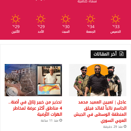
سماء صافية
ة
غ
ي
ر
29
29
30
34
33
℃
℃
℃
℃
℃
م
الخميس
الجمعة
السبت
الأحد
الأثنين
و
ج
و
أخر المقالات
د
ة
ف
ي
إ
د
ل
ب
عاجل | تعيين العميد محمد
تحذير من خبير زلازل في أضنة..
.
الجاسم نائباً لقائد فيلق
4 مناطق أكثر عرضة لمخاطر
.
المنطقة الوسطى في الجيش
الهزات الأرضية
ف
العربي السوري
منذ 11 ساعة
ض
منذ 29 دقيقة
ي