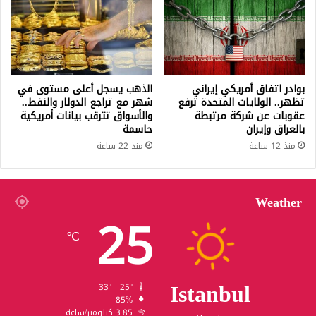
ف
أ
ى
ع
ف
ل
ي
ن
إ
ت
ز
س
بوادر اتفاق أمريكي إيراني
الذهب يسجل أعلى مستوى في
م
ي
تظهر.. الولايات المتحدة ترفع
شهر مع تراجع الدولار والنفط..
ي
ط
عقوبات عن شركة مرتبطة
والأسواق تترقب بيانات أمريكية
ر
ر
بالعراق وإيران
حاسمة
ة
منذ 12 ساعة
منذ 22 ساعة
ا
ل
ن
ظ
Weather
25
ا
م
℃
ع
ل
ى
Istanbul
ق
33º - 25º
ر
85%
ي
3.85 كيلومتر/ساعة