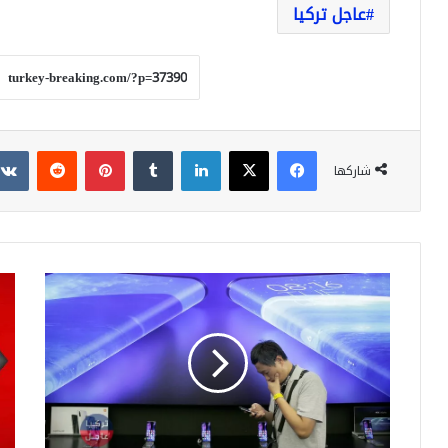
عاجل تركيا
فيسبوك
‫X
لينكدإن
بينتيريست
شاركها
تطبيق
عاج
لكشف
أرد
فيروس
يعل
كورونا
أن
..
يوم
إليكم
الأر
التفاصيل
سي
الح