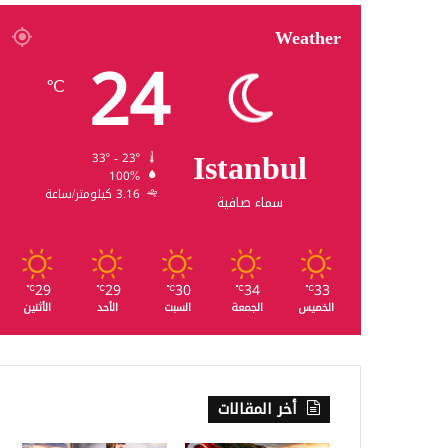
Weather
24
℃
Istanbul
33º - 23º
100%
3.16 كيلومتر/ساعة
سماء صافية
29
29
30
34
33
℃
℃
℃
℃
℃
الخميس
الجمعة
السبت
الأحد
الأثنين
أخر المقالات