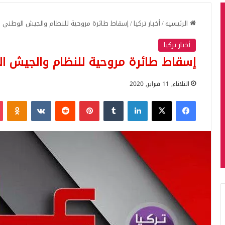
الرئيسية
/
أخبار تركيا
/
إسقاط طائرة مروحية للنظام والجيش الوطني يت
أخبار تركيا
إسقاط طائرة مروحية للنظام والجيش ال
الثلاثاء, 11 فبراير, 2020
فيسبوك
‫X
لينكدإن
بينتيريست
iki