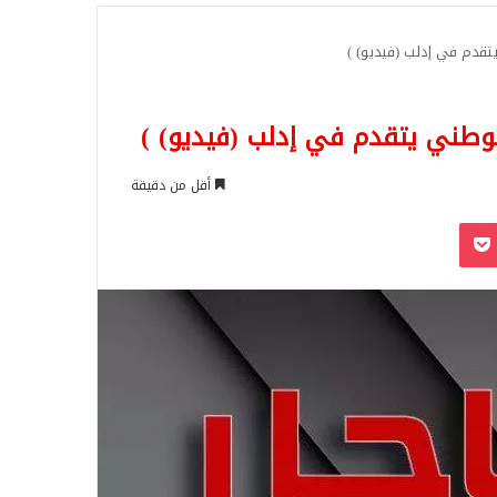
للبحث
قدم في إدلب (فيديو) )
وطني يتقدم في إدلب (فيديو) )
أقل من دقيقة
‫Pocket
Odnoklassn