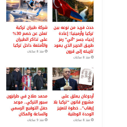
حدث فريد من نوعه بين
شركة طيران تركية
تركيا وأرمينيا! إعادة
تعلن عن خصم 30%
إحياء جسر “آني” رمز
على تذاكر الطيران
طريق الحرير الذي يعود
والأمتعة داخل تركيا
تاريخه إلى قرون
منذ 8 ساعات
منذ 8 ساعات
أردوغان يعلق على
محمد صلاح في طرابزون
مشروع قانون “تركيا بلا
سبور التركي.. موعد
إرهاب”.. خطوة لتعزيز
حفل التوقيع الرسمي
الوحدة الوطنية
والساعة والمكان
منذ 8 ساعات
منذ 9 ساعات