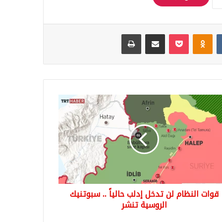
Odnoklassniki
‫Pocket
مشاركة عبر البريد
طباعة
ت
ظام
ل
ب
اً
تنيك
وسية
قوات النظام لن تدخل إدلب حالياً .. سبوتنيك
ر
الروسية تنشر