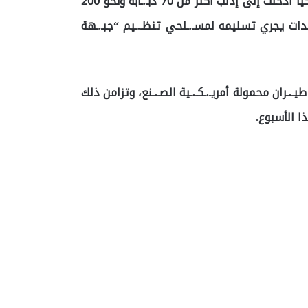
ونقلت وكالات روسية عن المصدر قوله اليوم السبت إن تركيا أدخلت إلى إدلب أكثر من 70 دبـ.ـابة ونحو 200
المعـ.ـدات يجري تسليمه لمسـ.ـلحي تنظـ.ـيم “جبـ.ـهة
.ـران محمولة أمريـ.ـكـ.ـية الصـ.ـنع، وتزامن ذلك
ا الأسبوع.