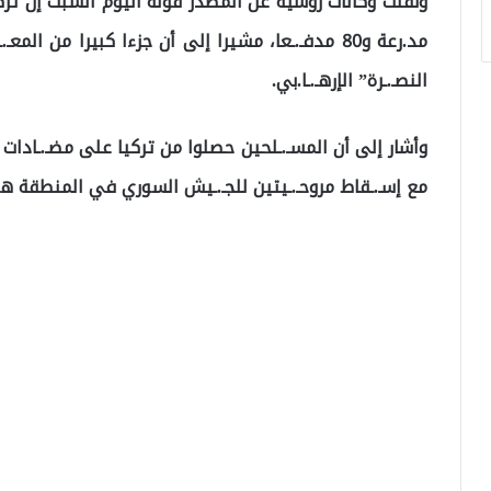
مد.رعة و80 مدفـ.ـعا، مشيرا إلى أن جزءا كبيرا من 
النصـ.ـرة” الإرهـ.ـا.بي.
وأشار إلى أن المسـ.ـلحين حصلوا من تركيا على مضـ.ـادات طيـ
مع إسـ.ـقاط مروحـ.ـيتين للجـ.ـيش السوري في المنطقة هذ