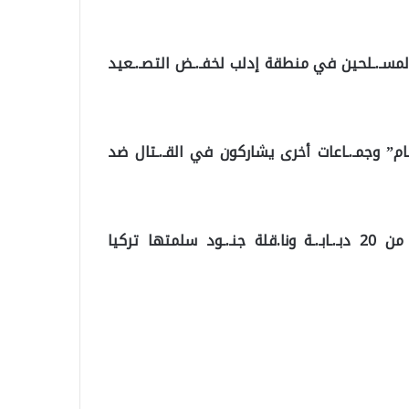
لمسـ.ـلحين في منطقة إدلب لخفـ.ـض التصـ.ـعيد
شام” وجمـ.ـاعات أخرى يشاركون في القـ.ـتال ضد
وأضاف أن القـ.ـوات السورية دمـ.ـرت خلال أسبوع أكثر من 20 دبـ.ـابـ.ـة ونا.قلة جنـ.ـود سلمتها تركيا