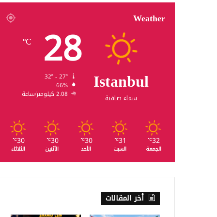
Weather
28
℃
Istanbul
32º - 27º
66%
2.08 كيلومتر/ساعة
سماء صافية
30
30
30
31
32
℃
℃
℃
℃
℃
الجمعة
السبت
الأحد
الأثنين
الثلاثاء
أخر المقالات