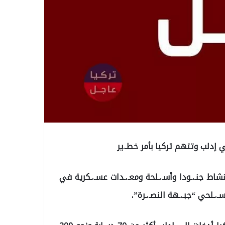
دلب وتتهم تركيا بأمر خطـ.ير
ط جنـ.ـودا وأسـ.ـلحة ومعـ.ـدات عسـ.ـكرية في
ـلحي “جبـ.ـهة النصـ.ـرة”.