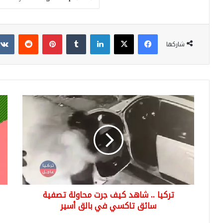
فيسبوك
‫X
لينكدإن
بينتيريست
شاركها
تركيا
قوا
..
الن
شاهد
لن
كيف
تدخ
جرت
إدل
محاولة
حالي
تصفية
..
سائق
سبو
تاكسي
الر
تركيا .. شاهد كيف جرت محاولة تصفية
في
تنش
بالق
سائق تاكسي في بالق أسير
أسير