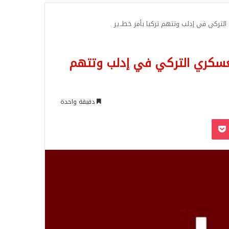
للبحث
لتركي في إدلب وتتهم تركيا بأمر خطـ.ير
عسكري التركي في إدلب وتتهم
دقيقة واحدة
‫Pocket
Odnoklassn