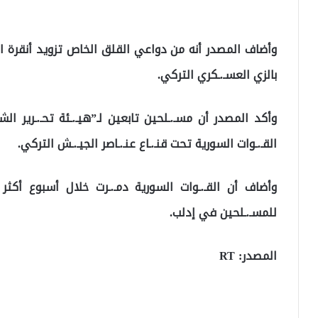
وأضاف المصدر أنه من دواعي القلق الخاص تزويد أنقرة ا
بالزي العسـ.ـكري التركي.
وأكد المصدر أن مسـ.ـلحين تابعين لـ”هيـ.ـئة تحـ.ـرير ال
القـ.ـوات السورية تحت قنـ.ـاع عنـ.ـاصر الجيـ.ـش التركي.
للمسـ.ـلحين في إدلب.
المصدر: RT