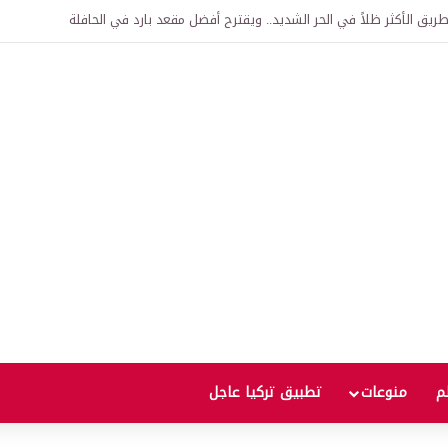
اقية لإنشاء “الجامعة السورية التركية” في دمشق.. منح دراسية واعتراف بالشهادات
لم
منوعات
تطبيق تركيا عاجل