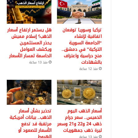
تركيا وسوريا توقعان
هل يستمر ارتفاع أسعار
اتفاقية لإنشاء
الذهب؟ إسلام مميش
“الجامعة السورية
يحذر المستثمرين
التركية” في دمشق..
ويكشف العوامل
منح دراسية واعتراف
الحاسمة لمسار الأسعار
بالشهادات
منذ 13 ساعة
منذ 12 ساعة
أسعار الذهب اليوم
تحذير بشأن أسعار
الخميس.. سعر جرام
الذهب.. بيانات أمريكية
ذهب 24 و22 و21 وسعر
مرتقبة قد تدفع
ليرة ذهب جمهوريات
الأسعار للصعود أو
الهبوط
منذ 13 ساعة