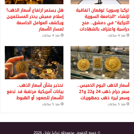
تركيا وسوريا توقعان اتفاقية
هل يستمر ارتفاع أسعار الذهب؟
لإنشاء “الجامعة السورية
إسلام مميش يحذر المستثمرين
التركية” في دمشق.. منح
ويكشف العوامل الحاسمة
دراسية واعتراف بالشهادات
لمسار الأسعار
منذ 4 ساعات
منذ 4 ساعات
أسعار الذهب اليوم الخميس..
تحذير بشأن أسعار الذهب..
سعر جرام ذهب 24 و22 و21
بيانات أمريكية مرتقبة قد تدفع
وسعر ليرة ذهب جمهوريات
الأسعار للصعود أو الهبوط
منذ 5 ساعات
منذ 5 ساعات
© جميع الحقوق محفوظة تركيا عاجل 2026