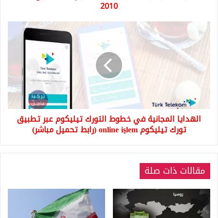
2010
2010
الهدايا
المجانية
في
خطوط
التورك
تيليكوم
عبر
تطبيق
تورك
الهدايا المجانية في خطوط التورك تيليكوم عبر تطبيق
تيليكوم
online
تورك تيليكوم online işlem (رابط تحميل مباشر)
işlem
(رابط
تحميل
مقالات ذات صلة
مباشر)