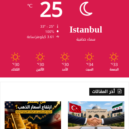
25
℃
Istanbul
33º - 25º
100%
3.61 كيلومتر/ساعة
سماء صافية
30
30
30
34
33
℃
℃
℃
℃
℃
الجمعة
السبت
الأحد
الأثنين
الثلاثاء
أخر المقالات