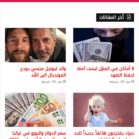
أخر المقالات
8 أماكن في المنزل ليست آمنة
والد ليونيل ميسي يودع
لحفظ النقود
المونديال الى الأبد
منذ 49 دقيقة
منذ 55 دقيقة
خبراء يقترحون هاتفاً جديداً للحد
سعر الدولار واليورو في تركيا