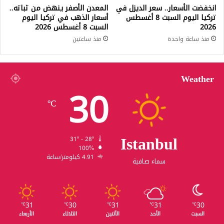
انخفضت الأسعار.. سعر الديزل في
المعدن الأصفر ينهض من ثباته..
تركيا اليوم السبت 8 أغسطس
أسعار الذهب في تركيا اليوم
2026
السبت 8 أغسطس 2026
منذ ساعة واحدة
منذ ساعتين
Weather
30
℃
Istanbul
31º - 28º
100%
4.91 كيلومتر/ساعة
سماء صافية
31
30
31
31
30
℃
℃
℃
℃
℃
السبت
الأحد
الأثنين
الثلاثاء
الأربعاء