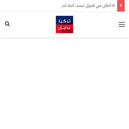
8 أماكن في المنزل ليست آمنة لحفظ النقود
القائمة
اكت