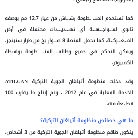
كما تستخدم المنـ. ـظومة رشـ.ـاش من عيار 12.7 مم بوصفه
ثانوي لمـ.ـواجـ.ـهـ.ـة أي تهـ.ـديـ.ـدات محتملة في أرض
المـ.ـعـ.ـركـ.ـة. كما تحمل المنصة 8 صـ.ـوار يخ من طراز ستينجر،
ويمكن التحكم في جميع وظائف المنـ. ـظومة بواسطة
الكمبيوتر.
وقد دخلت منظومة أتيلغان الجوية التركية ATILGAN
الخدمة الفعلية في عام 2012 ، وتم إنتاج ما يقارب 100
قطـ.ـعة منه​.
ما هي خصائص منظومة أتيلغان التركية؟
يتكون طاقم منظومة أتيلغان الجوية التركية من 3 أشخاص،