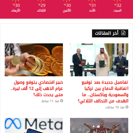
30
29
30
31
32
℃
℃
℃
℃
℃
السبت
الأحد
الأثنين
الثلاثاء
الأربعاء
أخر المقالات
تفاصيل جديدة بعد توقيع
خبير اقتصادي يتوقع وصول
اتفاقية الدفاع بين تركيا
غرام الذهب إلى 12 ألف ليرة..
والسعودية وباكستان.. ما
متى يحدث ذلك؟
الهدف من التحالف الثلاثي؟
منذ 11 ساعة
منذ 10 ساعات