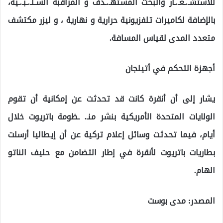
للاستشـ.ـعـ.ـار والبحث المستهـ.ـدف و المراقبة السـلـ.ـبـ.ـية،
بالإضافة لكاميرات تلفزيونية حرارية و نهارية ، و ليزر مكتشف
متعدد المدى لقياس المسافة.
أجهزة التحكم في أتيلجان
يشار إلى أن أنقرة كانت قد تحدثت عن إمكانية أن تقوم
الولايات المتحدة الأمريكية بنشر منـ. ـظومة باتريوت خلال
أيام، فيما تحدثت وسائل إعلام تركية عن أن إيطاليا أرسلت
بطاريات باتريوت لأنقرة في إطار التضامن مع حليف الناتو
الهام.
المصدر: مدى بوست