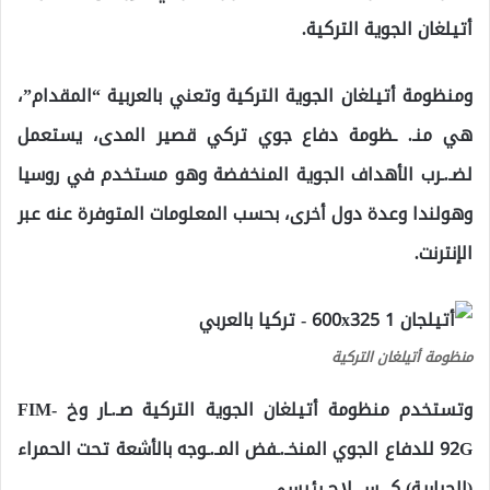
أتيلغان الجوية التركية.
ومنظومة أتيلغان الجوية التركية وتعني بالعربية “المقدام”،
هي منـ. ـظومة دفاع جوي تركي قصير المدى، يستعمل
لضـ.ـرب الأهداف الجوية المنخفضة وهو مستخدم في روسيا
وهولندا وعدة دول أخرى، بحسب المعلومات المتوفرة عنه عبر
الإنترنت.
منظومة أتيلغان التركية
وتستخدم منظومة أتيلغان الجوية التركية صـ.ـار وخ FIM-
92G للدفاع الجوي المنخـ.ـفض المـ.ـوجه بالأشعة تحت الحمراء
(الحرارية) كـ.ـسـ.ـلاح رئيسي .