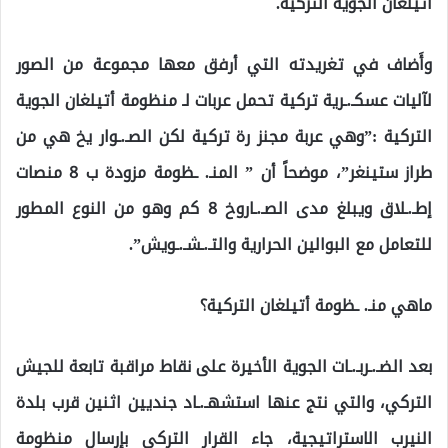
أتيلغان الجوية التركية.
وأَضاف في تغريدته التي أرفق معها مجموعة من الصور
لآليات عسكـ.ـرية تركية تحمل عربات لـ منظومة أتيلغان الجوية
التركية :”وهي عربة مجنز رة تركية لكن الصـ.ـوار يخ هي من
طراز ستينغر”، موضحاً أن ” المنـ. ـظومة مزودة ب 8 منصات
إطـ.ـلاق ويبلغ مدى الصـ.ـاروخ 8 كم وهو من النوع المطور
للتعامل مع البوالين الحرارية والتـ.ـشـ.ـويش”.
ماهي منـ. ـظومة أتيلغان التركية؟
بعد الضـ.ـربـ.ـات الجوية الأخيرة على نقاط مراقبة تابعة للجيش
التركي، والتي نتج عنها استشهـ.ـاد جنديين اثنين قرب بلدة
النيرب الاستراتيجية، جاء القرار التركي بإرسال منظومة