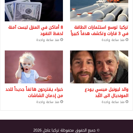
تركيا توسع استثمارات الطاقة
8 أماكن في المنزل ليست آمنة
في 3 قارات وتكشف هدفاً كبيراً
لحفظ النقود
منذ ساعة واحدة
منذ ساعة واحدة
والد ليونيل ميسي يودع
خبراء يقترحون هاتفاً جديداً للحد
المونديال الى الأبد
من إدمان الشاشات
منذ ساعة واحدة
منذ ساعة واحدة
© جميع الحقوق محفوظة تركيا عاجل 2026