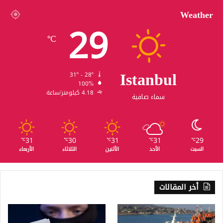
Weather
29
℃
Istanbul
31º - 28º
100%
4.18 كيلومتر/ساعة
سماء صافية
31
30
31
31
29
℃
℃
℃
℃
℃
السبت
الأحد
الأثنين
الثلاثاء
الأربعاء
أخر المقالات