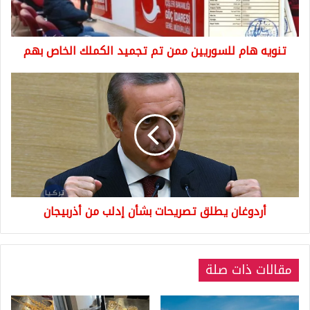
الكملك
الخاص
بهم
تنويه هام للسوريين ممن تم تجميد الكملك الخاص بهم
أردوغان
يطلق
تصريحات
بشأن
إدلب
من
أذربيجان
أردوغان يطلق تصريحات بشأن إدلب من أذربيجان
مقالات ذات صلة