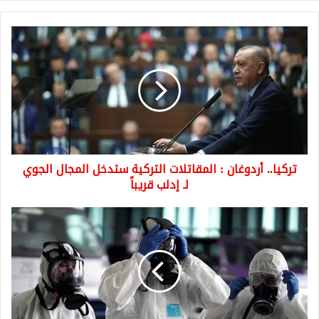
تركيا..
أردوغان
:
المقاتلات
التركية
ستدخل
المجال
الجوي
لـ
تركيا.. أردوغان : المقاتلات التركية ستدخل المجال الجوي
إدلب
قريباً
لـ إدلب قريباً
إيران
تسجل
المرتبة
الثانية
بانتشار
فيروس
كورونا
وإليكم