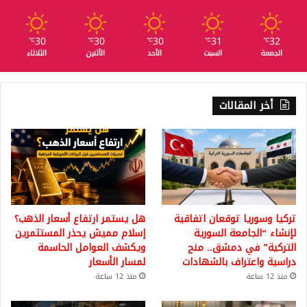
30
30
30
31
32
℃
℃
℃
℃
℃
الجمعة
السبت
الأحد
الأثنين
الثلاثاء
أخر المقالات
تركيا وسوريا توقعان اتفاقية
هل يستمر ارتفاع أسعار الذهب؟
لإنشاء “الجامعة السورية
إسلام مميش يحذر المستثمرين
التركية” في دمشق.. منح
ويكشف العوامل الحاسمة
دراسية واعتراف بالشهادات
لمسار الأسعار
منذ 12 ساعة
منذ 12 ساعة