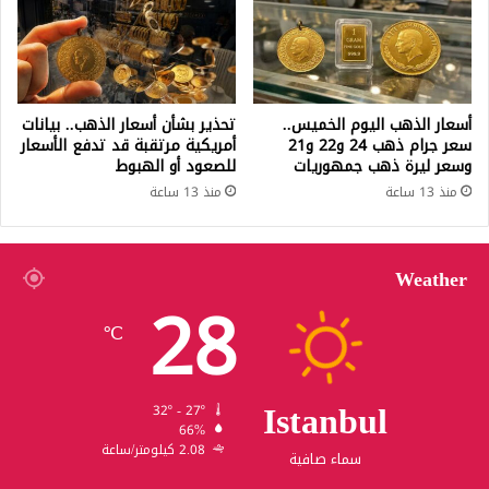
أسعار الذهب اليوم الخميس..
تحذير بشأن أسعار الذهب.. بيانات
سعر جرام ذهب 24 و22 و21
أمريكية مرتقبة قد تدفع الأسعار
وسعر ليرة ذهب جمهوريات
للصعود أو الهبوط
منذ 13 ساعة
منذ 13 ساعة
Weather
28
℃
Istanbul
32º - 27º
66%
2.08 كيلومتر/ساعة
سماء صافية