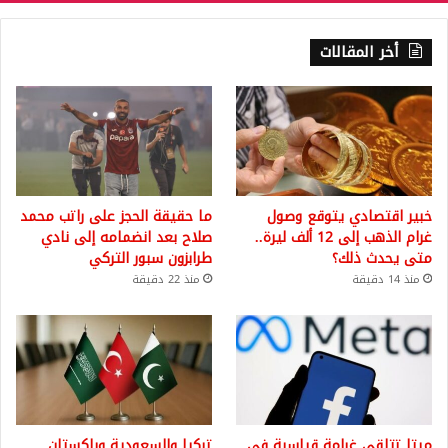
أخر المقالات
خبير اقتصادي يتوقع وصول
ما حقيقة الحجز على راتب محمد
غرام الذهب إلى 12 ألف ليرة..
صلاح بعد انضمامه إلى نادي
متى يحدث ذلك؟
طرابزون سبور التركي
منذ 14 دقيقة
منذ 22 دقيقة
ميتا تتلقى غرامة قياسية في
تركيا والسعودية وباكستان