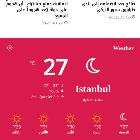
صلاح بعد انضمامه إلى نادي
اتفاقية دفاع مشترك.. أي هجوم
طرابزون سبور التركي
على دولة يُعد هجوماً على
الجميع
منذ 22 دقيقة
منذ 40 دقيقة
Weather
27
℃
Istanbul
27º - 25º
100%
3.9 كيلومتر/ساعة
سماء صافية
29
31
30
32
27
℃
℃
℃
℃
℃
الجمعة
السبت
الأحد
الأثنين
الثلاثاء