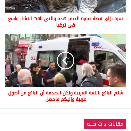
لاقت
انتشار
تعرف إلى قصة صورة الصقر هذه والتي لاقت انتشار واسع
واسع
في
في تركيا
تركيا
شتم
البائع
باللغة
العربية
ولكن
الصدمة
أن
البائع
من
شتم البائع باللغة العربية ولكن الصدمة أن البائع من أصول
أصول
عربية
عربية وإليكم ماحصل
وإليكم
ماحصل
مقالات ذات صلة