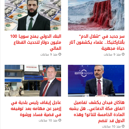
سر جديد في “شلال الدم”
البنك الدولي يمنح سوريا 100
بأنتاركتيكا.. علماء يكشفون آثار
مليون دولار لتحديث القطاع
حياة مجهرية
المالي
منذ 9 ساعات
منذ 9 ساعات
هاكان فيدان يكشف تفاصيل
عاجل إيقاف رئيس بلدية في
اتفاق مكة الدفاعي.. هل يشبه
إزمير عن مهامه بعد توقيفه
المادة الخامسة للناتو؟ وهذه
في قضية فساد ورشوة
الدول قد تنضم
منذ 10 ساعات
منذ 10 ساعات