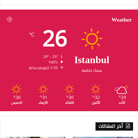
Weather
26
℃
Istanbul
29º - 25º
100%
5.95 كيلومتر/ساعة
سماء صافية
30
31
30
32
29
℃
℃
℃
℃
℃
الأحد
الأثنين
الثلاثاء
الأربعاء
الخميس
أخر المقالات