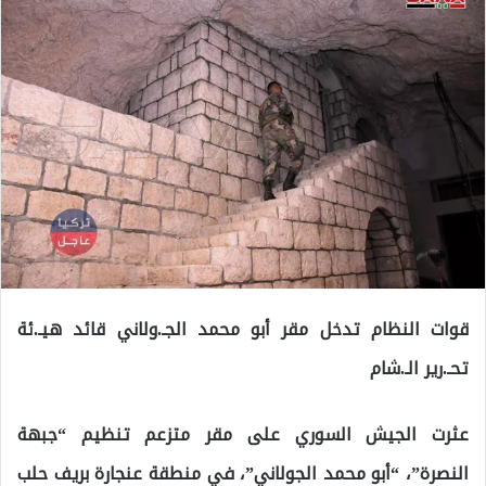
قوات النظام تدخل مقر أبو محمد الجـ.ولاني قائد هيـ.ئة
تحـ.رير الـ.شام
عثرت الجيش السوري على مقر متزعم تنظيم “جبهة
النصرة”، “أبو محمد الجولاني”، في منطقة عنجارة بريف حلب