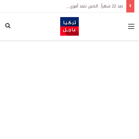
بعد 22 شهراً.. الصين تنفذ أقوى عملية شراء للذهب منذ أكتوبر 2023
القائمة
اكت