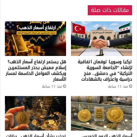
مقالات ذات صلة
تركيا وسوريا توقعان اتفاقية
هل يستمر ارتفاع أسعار الذهب؟
لإنشاء “الجامعة السورية
إسلام مميش يحذر المستثمرين
التركية” في دمشق.. منح
ويكشف العوامل الحاسمة لمسار
دراسية واعتراف بالشهادات
الأسعار
منذ 11 ساعة
منذ 11 ساعة
أسعار الذهب اليوم الخميس..
تحذير بشأن أسعار الذهب.. بيانات