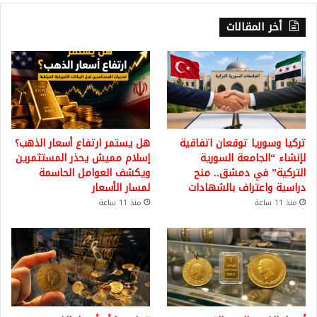
أخر المقالات
تركيا وسوريا توقعان اتفاقية
هل يستمر ارتفاع أسعار الذهب؟
لإنشاء “الجامعة السورية
إسلام مميش يحذر المستثمرين
التركية” في دمشق.. منح
ويكشف العوامل الحاسمة
دراسية واعتراف بالشهادات
لمسار الأسعار
منذ 11 ساعة
منذ 11 ساعة