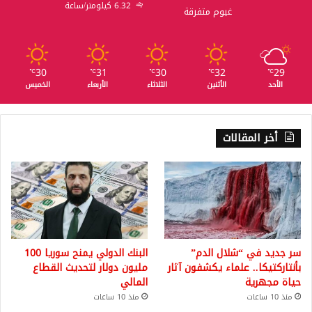
6.32 كيلومتر/ساعة
غيوم متفرقة
30
31
30
32
29
℃
℃
℃
℃
℃
الأحد
الأثنين
الثلاثاء
الأربعاء
الخميس
أخر المقالات
سر جديد في “شلال الدم”
البنك الدولي يمنح سوريا 100
بأنتاركتيكا.. علماء يكشفون آثار
مليون دولار لتحديث القطاع
حياة مجهرية
المالي
منذ 10 ساعات
منذ 10 ساعات