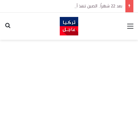
بعد 22 شهراً.. الصين تنفذ أقوى عملية شراء للذهب منذ أكتوبر 2023
القائمة
اكت