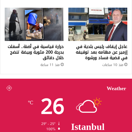
عاجل إيقاف رئيس بلدية في
حرارة قياسية في أضنة.. أسفلت
إزمير عن مهامه بعد توقيفه
بدرجة 200 مئوية وبيضة تنضج
في قضية فساد ورشوة
خلال دقائق
منذ 10 ساعات
منذ 11 ساعة
Weather
26
℃
Istanbul
29º - 25º
100%