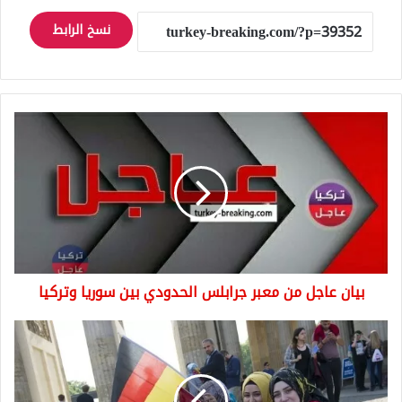
نسخ الرابط
بيان
عاجل
من
معبر
جرابلس
الحدودي
بين
سوريا
وتركيا
بيان عاجل من معبر جرابلس الحدودي بين سوريا وتركيا
تركيا
تقرر
إجلاء
مواطنيها