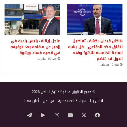
هاكان فيدان يكشف تفاصيل
عاجل إيقاف رئيس بلدية في
اتفاق مكة الدفاعي.. هل يشبه
إزمير عن مهامه بعد توقيفه
المادة الخامسة للناتو؟ وهذه
في قضية فساد ورشوة
الدول قد تنضم
منذ 10 ساعات
منذ 10 ساعات
© جميع الحقوق محفوظة تركيا عاجل 2026
اتصل بنا
سياسة الخصوصية
من نحن
أعلن معنا
‫X
فيسبوك
‫YouTube
انستقرام
‏Google
تيلقرام