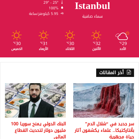
Istanbul
29º - 25º
100%
5.95 كيلومتر/ساعة
سماء صافية
30
31
30
32
29
℃
℃
℃
℃
℃
الأحد
الأثنين
الثلاثاء
الأربعاء
الخميس
أخر المقالات
سر جديد في “شلال الدم”
البنك الدولي يمنح سوريا 100
بأنتاركتيكا.. علماء يكشفون آثار
مليون دولار لتحديث القطاع
حياة مجهرية
المالي