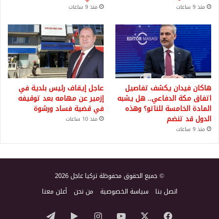
منذ 9 ساعات
منذ 9 ساعات
هاكان فيدان يكشف تفاصيل
عاجل إيقاف رئيس بلدية في
اتفاق مكة الدفاعي.. هل يشبه
إزمير عن مهامه بعد توقيفه
المادة الخامسة للناتو؟ وهذه
في قضية فساد ورشوة
الدول قد تنضم
منذ 10 ساعات
منذ 9 ساعات
© جميع الحقوق محفوظة تركيا عاجل 2026
اتصل بنا
سياسة الخصوصية
من نحن
أعلن معنا
‫X
فيسبوك
‫YouTube
انستقرام
‏Google
تيلقرام