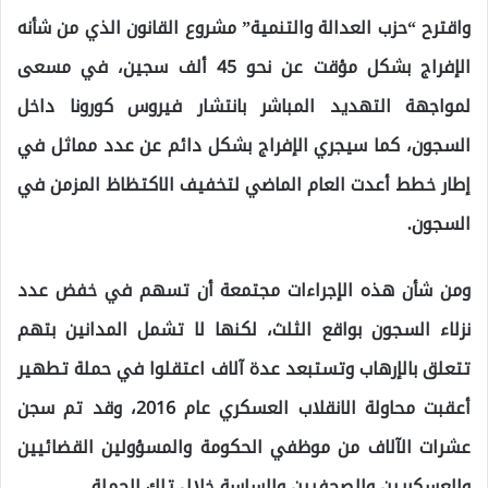
واقترح “حزب العدالة والتنمية” مشروع القانون الذي من شأنه
الإفراج بشكل مؤقت عن نحو 45 ألف سجين، في مسعى
لمواجهة التهديد المباشر بانتشار فيروس كورونا داخل
السجون، كما سيجري الإفراج بشكل دائم عن عدد مماثل في
إطار خطط أعدت العام الماضي لتخفيف الاكتظاظ المزمن في
السجون.
ومن شأن هذه الإجراءات مجتمعة أن تسهم في خفض عدد
نزلاء السجون بواقع الثلث، لكنها لا تشمل المدانين بتهم
تتعلق بالإرهاب وتستبعد عدة آلاف اعتقلوا في حملة تطهير
أعقبت محاولة الانقلاب العسكري عام 2016، وقد تم سجن
عشرات الآلاف من موظفي الحكومة والمسؤولين القضائيين
والعسكريين والصحفيين والساسة خلال تلك الحملة.