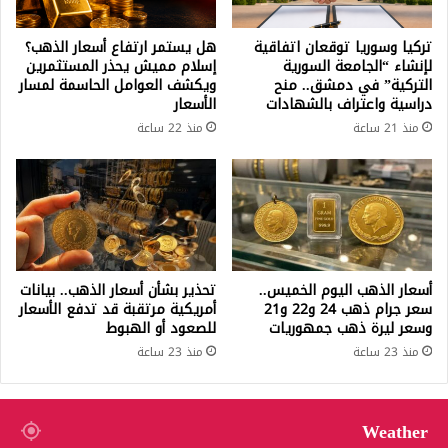
تركيا وسوريا توقعان اتفاقية
هل يستمر ارتفاع أسعار الذهب؟
لإنشاء “الجامعة السورية
إسلام مميش يحذر المستثمرين
التركية” في دمشق.. منح
ويكشف العوامل الحاسمة لمسار
دراسية واعتراف بالشهادات
الأسعار
منذ 21 ساعة
منذ 22 ساعة
أسعار الذهب اليوم الخميس..
تحذير بشأن أسعار الذهب.. بيانات
سعر جرام ذهب 24 و22 و21
أمريكية مرتقبة قد تدفع الأسعار
وسعر ليرة ذهب جمهوريات
للصعود أو الهبوط
منذ 23 ساعة
منذ 23 ساعة
Weather