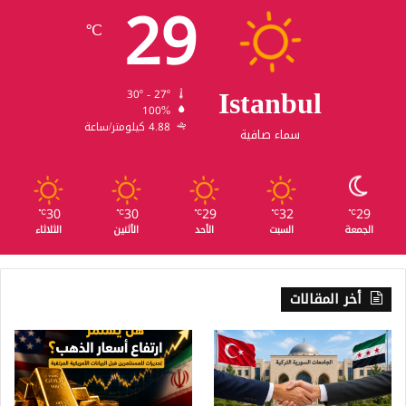
29
℃
Istanbul
30º - 27º
100%
4.88 كيلومتر/ساعة
سماء صافية
30
30
29
32
29
℃
℃
℃
℃
℃
الجمعة
السبت
الأحد
الأثنين
الثلاثاء
أخر المقالات