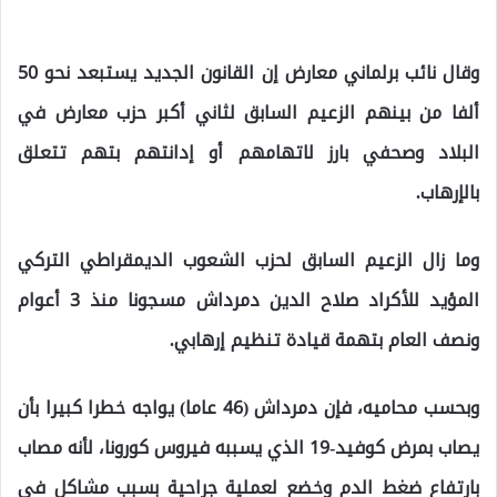
وقال نائب برلماني معارض إن القانون الجديد يستبعد نحو 50
ألفا من بينهم الزعيم السابق لثاني أكبر حزب معارض في
البلاد وصحفي بارز لاتهامهم أو إدانتهم بتهم تتعلق
بالإرهاب.
وما زال الزعيم السابق لحزب الشعوب الديمقراطي التركي
المؤيد للأكراد صلاح الدين دمرداش مسجونا منذ 3 أعوام
ونصف العام بتهمة قيادة تنظيم إرهابي.
وبحسب محاميه، فإن دمرداش (46 عاما) يواجه خطرا كبيرا بأن
يصاب بمرض كوفيد-19 الذي يسببه فيروس كورونا، لأنه مصاب
بارتفاع ضغط الدم وخضع لعملية جراحية بسبب مشاكل في