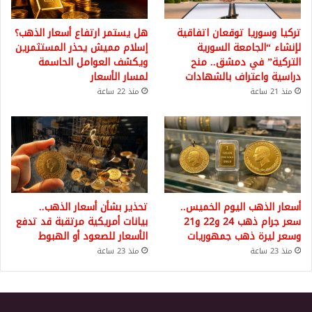
تركيا وسوريا توقعان اتفاقية
هل يستمر ارتفاع أسعار الذهب؟
لإنشاء “الجامعة السورية
إسلام مميش يحذر المستثمرين
التركية” في دمشق.. منح
ويكشف العوامل الحاسمة
دراسية واعتراف بالشهادات
لمسار الأسعار
منذ 21 ساعة
منذ 22 ساعة
أسعار الذهب اليوم الخميس..
تحذير بشأن أسعار الذهب..
سعر جرام ذهب 24 و22 و21
بيانات أمريكية مرتقبة قد تدفع
وسعر ليرة ذهب جمهوريات
الأسعار للصعود أو الهبوط
منذ 23 ساعة
منذ 23 ساعة