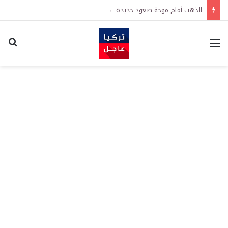
الذهب أمام موجة صعود جديدة.. UBS يتوقع وصول الأونصة إلى 5 آلاف دولار
القائمة
اكت