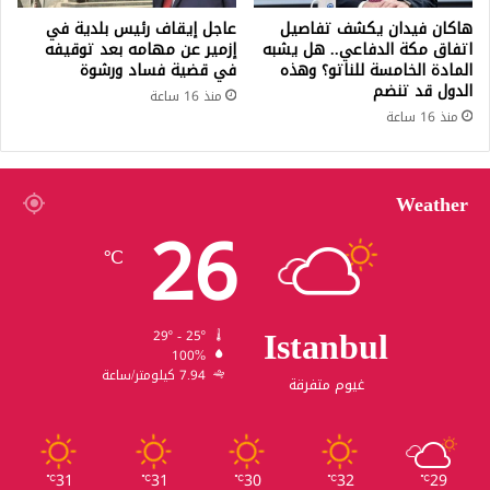
هاكان فيدان يكشف تفاصيل
عاجل إيقاف رئيس بلدية في
اتفاق مكة الدفاعي.. هل يشبه
إزمير عن مهامه بعد توقيفه
المادة الخامسة للناتو؟ وهذه
في قضية فساد ورشوة
الدول قد تنضم
منذ 16 ساعة
منذ 16 ساعة
Weather
26
℃
Istanbul
29º - 25º
100%
7.94 كيلومتر/ساعة
غيوم متفرقة
31
31
30
32
29
℃
℃
℃
℃
℃