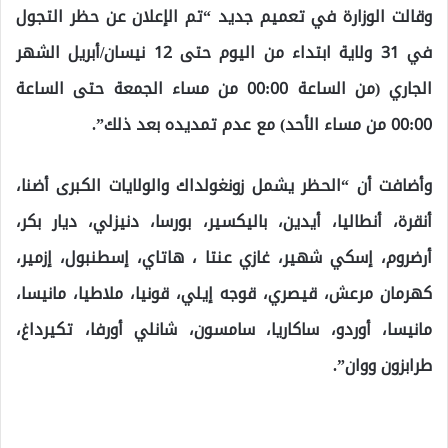
وقالت الوزارة في تعميم جديد “تم الإعلان عن حظر التجول
في 31 ولاية ابتداء من اليوم حتى 12 نيسان/أبريل الشهر
الجاري (من الساعة 00:00 من مساء الجمعة حتى الساعة
00:00 من مساء الأحد) مع عدم تمديده بعد ذلك”.
وأضافت أن “الحظر يشمل زونغولداك والولايات الكبرى أضنا،
أنقرة، أنطاليا، أيدين، باليكسير، بورسا، دنيزلي، ديار بكر،
أرضروم، إسكي شهير، غازي عنتا ، هاتاي، إسطنبول، إزمير،
كهرمان مرعش، قيصري، قوجه إيلي، قونيا، ملاطيا، مانيسا،
مانيسا، أوردو، ساكاريا، سامسون، شانلي أورفا، تكيرداغ،
طرابزون ووان”.