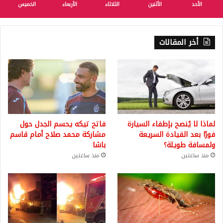
الأحد
الأثنين
الثلاثاء
الأربعاء
الخميس
أخر المقالات
لماذا لا يُنصح بإطفاء السيارة
فاتح تيكه يحسم الجدل حول
فورًا بعد القيادة السريعة
مشاركة محمد صلاح أمام قاسم
ولمسافة طويلة؟
باشا
منذ ساعتين
منذ ساعتين