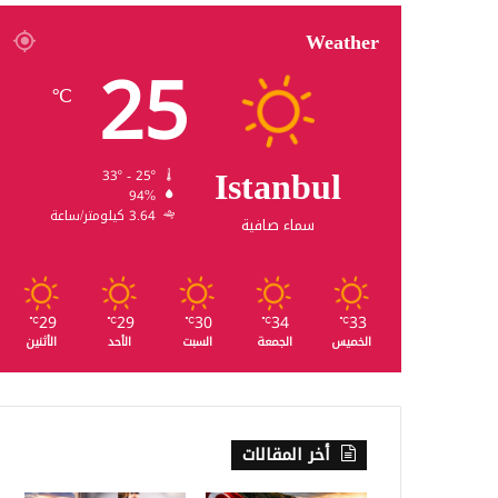
Weather
25
℃
Istanbul
33º - 25º
94%
3.64 كيلومتر/ساعة
سماء صافية
29
29
30
34
33
℃
℃
℃
℃
℃
الخميس
الجمعة
السبت
الأحد
الأثنين
أخر المقالات