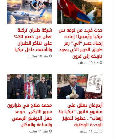
حدث فريد من نوعه بين
شركة طيران تركية
تركيا وأرمينيا! إعادة
تعلن عن خصم 30%
إحياء جسر “آني” رمز
على تذاكر الطيران
طريق الحرير الذي يعود
والأمتعة داخل تركيا
تاريخه إلى قرون
منذ 10 ساعات
منذ 10 ساعات
أردوغان يعلق على
محمد صلاح في طرابزون
مشروع قانون “تركيا بلا
سبور التركي.. موعد
إرهاب”.. خطوة لتعزيز
حفل التوقيع الرسمي
الوحدة الوطنية
والساعة والمكان
منذ 11 ساعة
منذ 11 ساعة