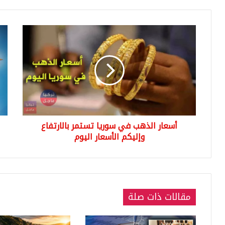
أسعار
مشر
الذهب
لدع
في
كبار
سوريا
الس
تستمر
في
بالارتفاع
تركي
وإليكم
فه
الأسعار
سي
اليوم
الس
أسعار الذهب في سوريا تستمر بالارتفاع
وإليكم الأسعار اليوم
مقالات ذات صلة