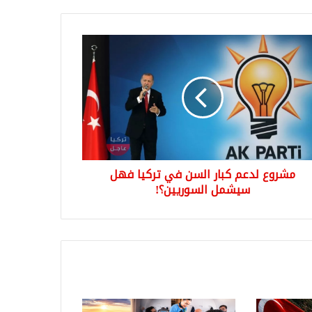
وع
م
ن
ا
ل
شمل
وريين؟!
مشروع لدعم كبار السن في تركيا فهل
سيشمل السوريين؟!