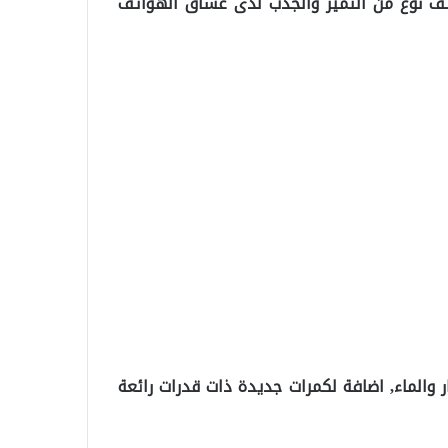
اتف نوع من التميز والجذب لدى عشاق الهواتف
 والماء, اضافة لكمرات جديدة ذات قدرات رائعة