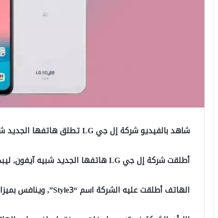
شاهد بالفيديو شركة إل جي LG تطلق هاتفها الجديد شبيه آيفون
أطلقت شركة إل جي LG هاتفها الجديد شبيه آيفون, ليبدو أقرب لهاتف آيفون بملامحه الجديدة.
الهاتف أطلقت عليه الشركة اسم “Style3”, وينافس بميزاته الجديدة الفئة المتوسطة في الأسواق.