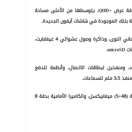
ويأتي هذا الهاتف بشاشة OLED بمقاس 6.1 بوصة بدقة عرض +QHD، يتوسطها من الأعلى مساحة
بتلك الموجودة في شاشات آيفون الجديدة.
ويضمن الأداء الممتاز للهاتف معالج Snapdragon 845 ثماني النوى، وذاكرة وصول عشوائي 4 غيغابايت،
، ومنفذين لبطاقات الاتصال، وأنظمة للدفع
سماعات.
أما الكاميرا الأساسية للهاتف فجاءت ثنائية العدسة بدقة (48+5) ميغابيكسل، والكاميرا الأمامية بدقة 8