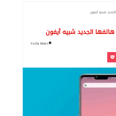
للبحث
دقيقة واحدة
‫Pocket
Odnoklassn