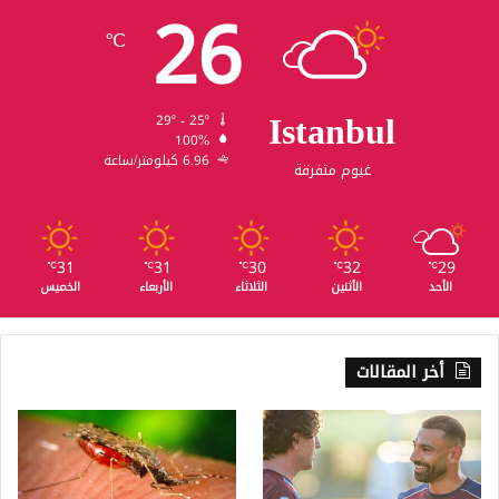
26
℃
Istanbul
29º - 25º
100%
6.96 كيلومتر/ساعة
غيوم متفرقة
31
31
30
32
29
℃
℃
℃
℃
℃
الأحد
الأثنين
الثلاثاء
الأربعاء
الخميس
أخر المقالات