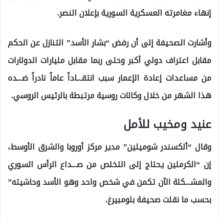
إنهاء مغامرته العسكرية السورية بإعلان النصر.
وأشارت الصحيفة إلى أن رفض “بشار الأسد” التنازل عن الحكم
مقابل اعتراف دولي أكبر وحتى ربما مقابل مليارات الدولارات
من مساعدات إعادة الإعمار سبب انتقـ.ـاداً عاماً نادراً ضـ.ـده
هذا الشهر من خلال وكالات روسية مرتبطة بالرئيس الروسي.
عنيد ومخيب للأمل
وقال “ألكسندر شوميلين” مدير مركز أوروبا والشرق الأوسط،
إن “الكرملين يحتاج إلى التخلص من صـ.ـداع الرأس السوري
والمشـ.ـكلة الآن تكمن في شخص واحد وهو الأسد وحاشيته”
بحسب ما نقلت صحيفة بلومبيرغ.