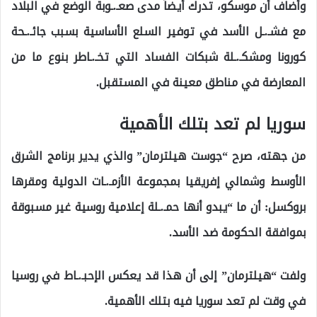
وأضاف أن موسكو، تدرك أيضاً مدى صعـ.ـوبة الوضع في البلاد
مع فشـ.ـل الأسد في توفير السلع الأساسية بسبب جائـ.ـحة
كورونا ومشكـ.ـلة شبكات الفساد التي تخـ.ـاطر بنوع ما من
المعارضة في مناطق معينة في المستقبل.
سوريا لم تعد بتلك الأهمية
من جهته، صرح “جوست هيلترمان” والذي يدير برنامج الشرق
الأوسط وشمالي إفريقيا بمجموعة الأزمـ.ـات الدولية ومقرها
بروكسل: أن ما “يبدو أنها حمـ.ـلة إعلامية روسية غير مسبوقة
بموافقة الحكومة ضد الأسد.
ولفت “هيلترمان” إلى أن هذا قد يعكس الإحبـ.ـاط في روسيا
في وقت لم تعد سوريا فيه بتلك الأهمية.