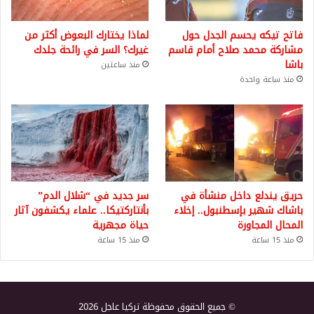
فاتح تيكه يحسم الجدل حول
لماذا يختارك البعوض أكثر من
مشاركة محمد صلاح أمام قاسم
غيرك؟ السر في رائحة جلدك
باشا
منذ ساعتين
منذ ساعة واحدة
حريق يندلع داخل منشأة في
سر جديد في “شلال الدم”
باشاك شهير بإسطنبول.. إخلاء
بأنتاركتيكا.. علماء يكشفون آثار
المحال المجاورة
حياة مجهرية
منذ 15 ساعة
منذ 15 ساعة
© جميع الحقوق محفوظة تركيا عاجل 2026