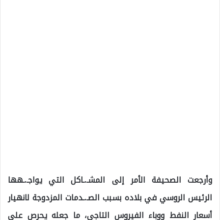
وأرجعت الصحيفة الأمر إلى المشـ.ـاكل التي يواجـ.ـهها
الرئيس الروسي في بلاده بسبب الصـ.ـدمات المزدوجة لانهيار
أسعار النفط ووباء الفيروس التاجي، ما جعله يحرص على