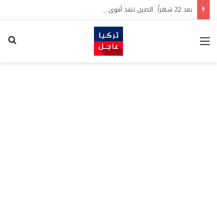
بعد 22 شهراً.. الصين تنفذ أقوى عملية شراء للذهب منذ أكتوبر 2023
القائمة
اكت