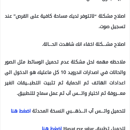
اصلاح مشكلة “لاتتوفر لديك مساحة كافية على القرص” عند
تسجيل صوت.
اصلاح مشـ.ـكلة اخفاء انك شاهدت الحـ.ـالة.
ملاحظه مهمه لحل مشكلة عدم تحميل الوسائط مثل الصور
والحالات في اصدارات اندرويد 10 كل ماعليك هو الدخول الى
اعدادات الهاتف ثم الحماية ثم تثبيت التطبـ.ـيقات الغير
معـ.ـروفة ثم اختيار واتـ.ـس آب ثم عمل سماح للتطبيق.
لتحميل واتـ.ـس آب الـ.ـذهـ.ـبي النسخة المحدثة
اضغط هنا
لتحميل تطبيق Hayat eve sığar
إضغط هنا