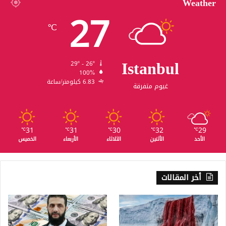
Weather
27
℃
Istanbul
29º - 26º
100%
6.83 كيلومتر/ساعة
غيوم متفرقة
31
31
30
32
29
℃
℃
℃
℃
℃
الأحد
الأثنين
الثلاثاء
الأربعاء
الخميس
أخر المقالات