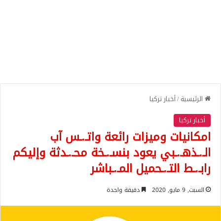
الرئيسية
/
أخبار تركيا
أخبار تركيا
امكانيات وميزات رائعة واتـ.ـس آب
الـ.ـذهـ.ـبي يعود بنسـ.ـخة محـ.ـدثة وإليكم
رابـ.ـط التـ.ـحميل المـ.ـباشر
السبت, 9 مايو, 2020
دقيقة واحدة