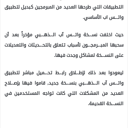
التطبيقات التي طرحها العديد من المبرمجين كبديل لتطبيق
واتـ.ـس اب الأساسي.
حيث اختفت نسـ.ـخة واتـ.ـس آب الـ.ـذهـ.ـبي مؤخراً بعد أن
سحبها المبـ.ـرمجـ.ـون لأسباب تتعلق بالتحـ.ـديثات والتعديلات
على النسـ.ـخة لمشاكل وجدت فيها.
ليعودوا بعد ذلك لإطـ.ـلاق رابـ.ـط تحـ.ـميل مباشر لتطبيق
واتـ.ـس آب الـ.ـذهـ.ـبي بنسـ.ـخة جديد, قاموا فيها بإصـ.ـلاح
العديد من المشكلات التي كانت تواجه المستخدمين في
النسـ.ـخة القديمة.