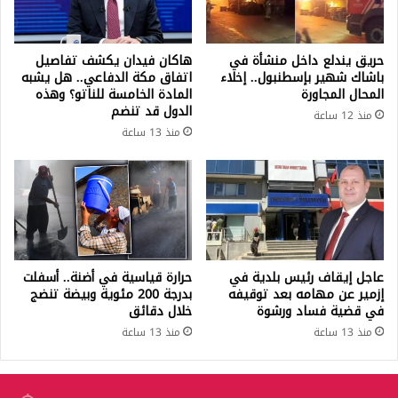
حريق يندلع داخل منشأة في
هاكان فيدان يكشف تفاصيل
باشاك شهير بإسطنبول.. إخلاء
اتفاق مكة الدفاعي.. هل يشبه
المحال المجاورة
المادة الخامسة للناتو؟ وهذه
الدول قد تنضم
منذ 12 ساعة
منذ 13 ساعة
عاجل إيقاف رئيس بلدية في
حرارة قياسية في أضنة.. أسفلت
إزمير عن مهامه بعد توقيفه
بدرجة 200 مئوية وبيضة تنضج
في قضية فساد ورشوة
خلال دقائق
منذ 13 ساعة
منذ 13 ساعة