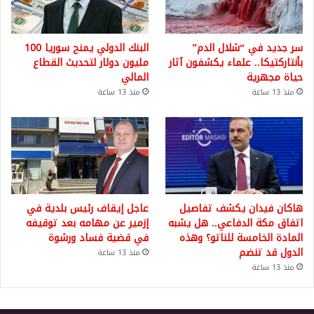
سر جديد في “شلال الدم”
البنك الدولي يمنح سوريا 100
بأنتاركتيكا.. علماء يكشفون آثار
مليون دولار لتحديث القطاع
حياة مجهرية
المالي
منذ 13 ساعة
منذ 13 ساعة
هاكان فيدان يكشف تفاصيل
عاجل إيقاف رئيس بلدية في
اتفاق مكة الدفاعي.. هل يشبه
إزمير عن مهامه بعد توقيفه
المادة الخامسة للناتو؟ وهذه
في قضية فساد ورشوة
الدول قد تنضم
منذ 13 ساعة
منذ 13 ساعة