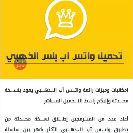
امكانيات وميزات رائعة واتـ.ـس آب الـ.ـذهـ.ـبي يعود بنسـ.ـخة
محـ.ـدثة وإليكم رابـ.ـط التـ.ـحميل المـ.ـباشر
أعاد عدد من المبـ.ـرمجين إطـ.ـلاق نسـ.ـخة محـ.ـدثة من
تطبيق واتـ.ـس آب الـ.ـذهـ.ـبي الأكثر شهر بين سلسلة