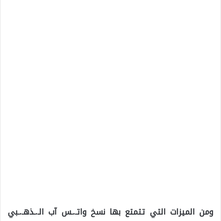
ومن الميزات التي تتمتع بها نسخ واتـ.ـس آب الـ.ـذهـ.ـبي