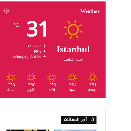
Weather
31
℃
Istanbul
32º - 27º
90%
6.34 كيلومتر/ساعة
سماء صافية
30
30
30
31
31
℃
℃
℃
℃
℃
الجمعة
السبت
الأحد
الأثنين
الثلاثاء
أخر المقالات