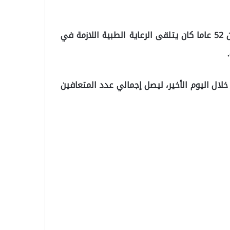
وذكرت الوزارة أن الضحية الجديد للوباء هو مقيم في سن 52 عاما كان يتلقى الرعاية الطبية اللازمة في
طر خلال اليوم الأخير، ليصل إجمالي عدد المتعافين