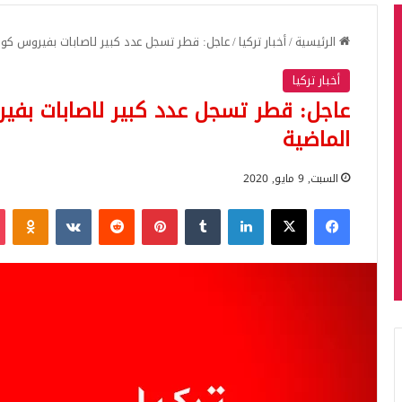
الرئيسية
/
أخبار تركيا
/
عاجل: قطر تسجل عدد كبير لاصابات بفيروس كورونا خلال الـ 4
أخبار تركيا
الماضية
السبت, 9 مايو, 2020
فيسبوك
‫X
لينكدإن
بينتيريست
iki