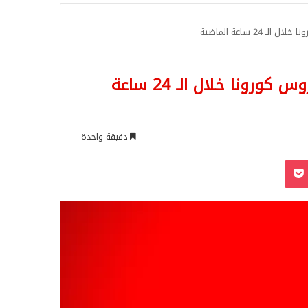
للبحث
2 ساعة الماضية
عاجل: قطر تسجل عدد كبير لاصابات بفيروس كورونا خلال الـ 24 ساعة
دقيقة واحدة
‫Pocket
Odnoklassn