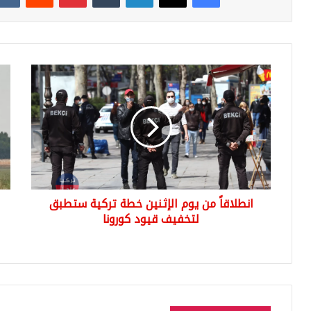
انطلاقاً
روس
من
تك
يوم
عن
الإثنين
مه
خطة
قوا
تركية
الن
ستطبق
الر
لتخفيف
الم
قيود
باس
انطلاقاً من يوم الإثنين خطة تركية ستطبق
كورونا
“ال
لتخفيف قيود كورونا
الو
في
سور