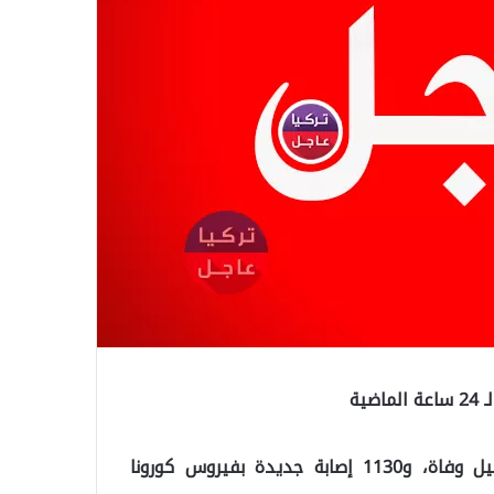
ية
كشفت وزارة الصحية القطرية, اليوم السبت، عن تسجيل وفاة، و1130 إصابة جديدة بفيروس كورونا