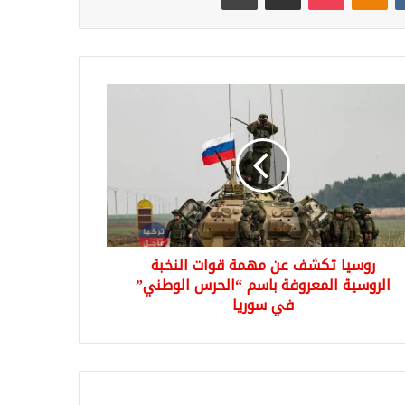
يا
شف
مة
ت
خبة
وسية
عروفة
م
روسيا تكشف عن مهمة قوات النخبة
حرس
طني”
الروسية المعروفة باسم “الحرس الوطني”
في سوريا
يا