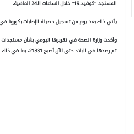
المستجد “كوفيد-19” خلال الساعات الـ24 الماضية.
يأتي ذلك بعد يوم من تسجيل حصيلة الإصابات بكورونا في قطر قفز
وأكدت وزارة الصحة في تقريرها اليومي بشأن مستجدات تف
تم رصدها في البلاد حتى الآن أصبح 21331، بما في ذلك 18819 حالة نشطة.