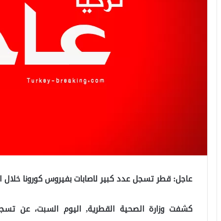
عاجل: قطر تسجل عدد كبير لاصابات بفيروس كورونا خلال الـ 24 ساعة الماض