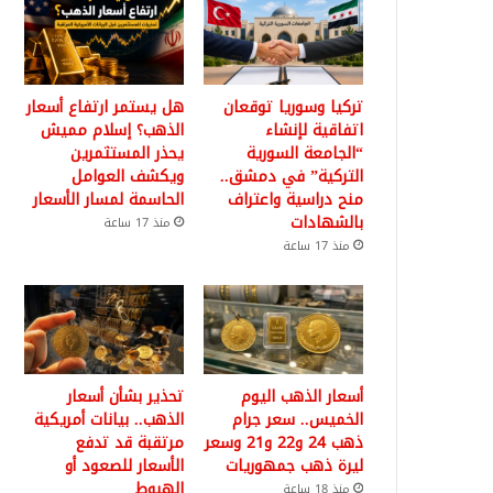
تركيا وسوريا توقعان
هل يستمر ارتفاع أسعار
اتفاقية لإنشاء
الذهب؟ إسلام مميش
“الجامعة السورية
يحذر المستثمرين
التركية” في دمشق..
ويكشف العوامل
منح دراسية واعتراف
الحاسمة لمسار الأسعار
بالشهادات
منذ 17 ساعة
منذ 17 ساعة
أسعار الذهب اليوم
تحذير بشأن أسعار
الخميس.. سعر جرام
الذهب.. بيانات أمريكية
ذهب 24 و22 و21 وسعر
مرتقبة قد تدفع
ليرة ذهب جمهوريات
الأسعار للصعود أو
الهبوط
منذ 18 ساعة