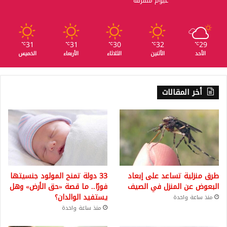
غيوم متفرقة
31
31
30
32
29
℃
℃
℃
℃
℃
الأحد
الأثنين
الثلاثاء
الأربعاء
الخميس
أخر المقالات
طرق منزلية تساعد على إبعاد
33 دولة تمنح المولود جنسيتها
البعوض عن المنزل في الصيف
فورًا.. ما قصة «حق الأرض» وهل
يستفيد الوالدان؟
منذ ساعة واحدة
منذ ساعة واحدة