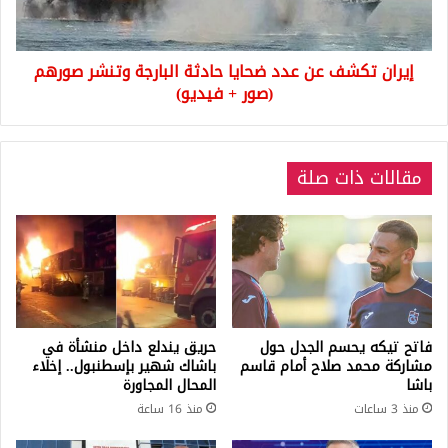
البارجة
وتنشر
صورهم
إيران تكشف عن عدد ضحايا حادثة البارجة وتنشر صورهم
(صور
+
(صور + فيديو)
فيديو)
مقالات ذات صلة
فاتح تيكه يحسم الجدل حول
حريق يندلع داخل منشأة في
مشاركة محمد صلاح أمام قاسم
باشاك شهير بإسطنبول.. إخلاء
باشا
المحال المجاورة
منذ 3 ساعات
منذ 16 ساعة