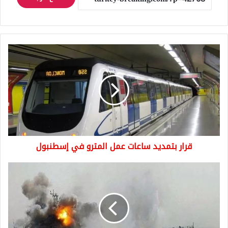
قرار
بتمديد
ساعات
عمل
المترو
في
إسطنبول
قرار بتمديد ساعات عمل المترو في إسطنبول
إيران
تكشف
عن
عدد
ضحايا
حادثة